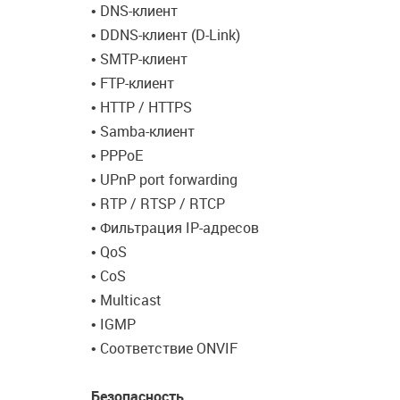
• DNS-клиент
• DDNS-клиент (D-Link)
• SMTP-клиент
• FTP-клиент
• HTTP / HTTPS
• Samba-клиент
• PPPoE
• UPnP port forwarding
• RTP / RTSP / RTCP
• Фильтрация IP-адресов
• QoS
• CoS
• Multicast
• IGMP
• Соответствие ONVIF
Безопасность