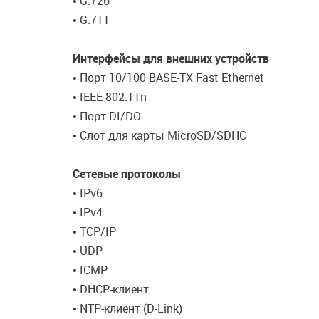
• G.726
• G.711
Интерфейсы для внешних устройств
• Порт 10/100 BASE-TX Fast Ethernet
• IEEE 802.11n
• Порт DI/DO
• Слот для карты MicroSD/SDHC
Сетевые протоколы
• IPv6
• IPv4
• TCP/IP
• UDP
• ICMP
• DHCP-клиент
• NTP-клиент (D-Link)