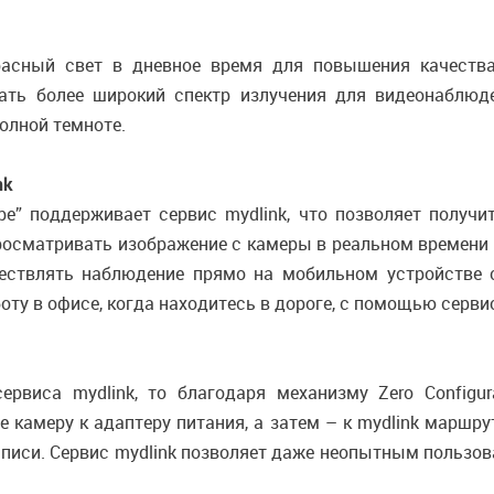
расный свет в дневное время для повышения качества
ать более широкий спектр излучения для видеонаблюд
полной темноте.
nk
e” поддерживает сервис mydlink, что позволяет получи
осматривать изображение с камеры в реальном времени че
ествлять наблюдение прямо на мобильном устройстве с
оту в офисе, когда находитесь в дороге, с помощью сервис
рвиса mydlink, то благодаря механизму Zero Configur
 камеру к адаптеру питания, а затем – к mydlink маршру
аписи. Сервис mydlink позволяет даже неопытным пользов