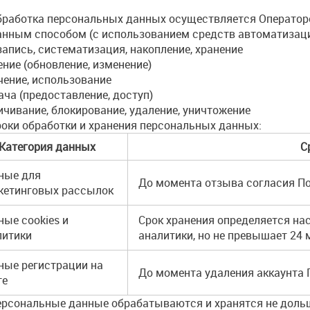
работка персональных данных осуществляется Операто
нным способом (с использованием средств автоматизации
запись, систематизация, накопление, хранение
ние (обновление, изменение)
чение, использование
ача (предоставление, доступ)
ичивание, блокирование, удаление, уничтожение
оки обработки и хранения персональных данных:
Категория данных
С
ные для
До момента отзыва согласия П
кетинговых рассылок
ые cookies и
Срок хранения определяется на
литики
аналитики, но не превышает 24
ные регистрации на
До момента удаления аккаунта
те
рсональные данные обрабатываются и хранятся не дольше