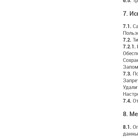
6.5.
Тр
7. И
7.1.
Са
Польз
7.2.
Ти
7.2.1.
Обесп
Сохра
Запом
7.3.
По
Запре
Удали
Настр
7.4.
От
8. М
8.1.
Оп
данны