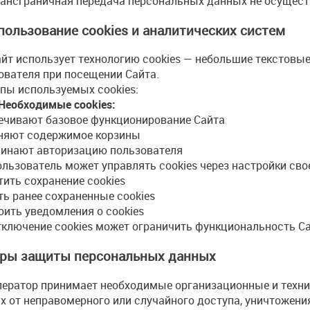
ансграничная передача персональных данных не осущест
спользование cookies и аналитических систем
йт использует технологию cookies — небольшие текстовы
ователя при посещении Сайта.
пы используемых cookies:
 Необходимые cookies:
ечивают базовое функционирование Сайта
няют содержимое корзины
инают авторизацию пользователя
льзователь может управлять cookies через настройки свое
тить сохранение cookies
ть ранее сохраненные cookies
оить уведомления о cookies
ключение cookies может ограничить функциональность Са
еры защиты персональных данных
ератор принимает необходимые организационные и техн
х от неправомерного или случайного доступа, уничтожения