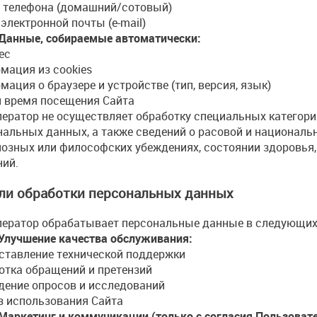
 телефона (домашний/сотовый)
электронной почты (e-mail)
. Данные, собираемые автоматически:
ес
мация из cookies
ация о браузере и устройстве (тип, версия, язык)
и время посещения Сайта
ератор не осуществляет обработку специальных категори
нальных данных, а также сведений о расовой и националь
иозных или философских убеждениях, состоянии здоровья,
ний.
ели обработки персональных данных
ератор обрабатывает персональные данные в следующих
. Улучшение качества обслуживания:
ставление технической поддержки
отка обращений и претензий
дение опросов и исследований
з использования Сайта
 Маркетинг и коммуникации (только с согласия Пользовате