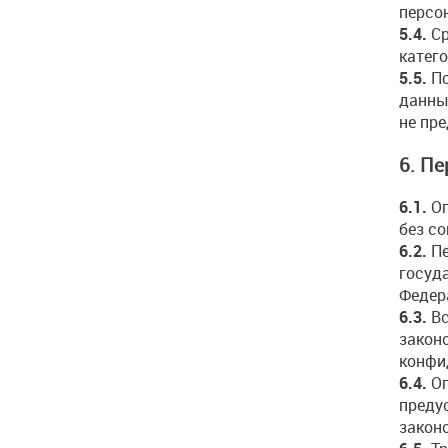
персо
5.4.
Ср
катег
5.5.
По
данны
не пр
6. П
6.1.
Оп
без с
6.2.
Пе
госуд
Федер
6.3.
Вс
закон
конфи
6.4.
Оп
преду
закон