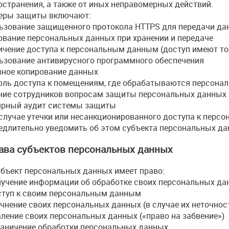
остранения, а также от иных неправомерных действий.
ры защиты включают:
ьзование защищенного протокола HTTPS для передачи да
вание персональных данных при хранении и передаче
ичение доступа к персональным данным (доступ имеют то
ьзование антивирусного программного обеспечения
вное копирование данных
оль доступа к помещениям, где обрабатываются персона
ние сотрудников вопросам защиты персональных данных
ярный аудит системы защиты
случае утечки или несанкционированного доступа к перс
едлительно уведомить об этом субъекта персональных да
рава субъектов персональных данных
бъект персональных данных имеет право:
лучение информации об обработке своих персональных да
ступ к своим персональным данным
очнение своих персональных данных (в случае их неточнос
аление своих персональных данных («право на забвение»)
раничение обработки персональных данных