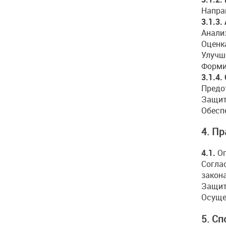
Напра
3.1.3.
Анали
Оценк
Улучш
Форми
3.1.4.
Предо
Защит
Обесп
4. П
4.1.
Оп
Согла
закон
Защит
Осуще
5. С