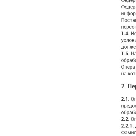
Федер
инфор
Поста
персо
1.4.
Ис
услов
долже
1.5.
На
обраб
Опера
на ко
2. П
2.1.
Оп
предо
обраб
2.2.
Оп
2.2.1
Фамил