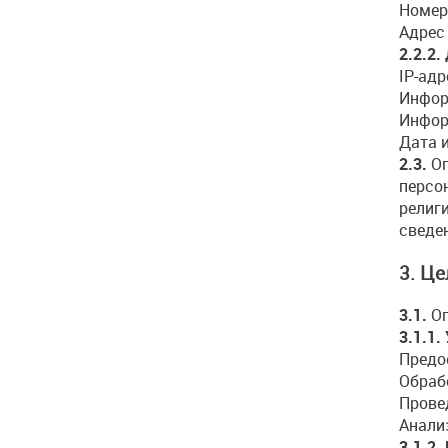
Номер
Адрес 
2.2.2
IP-адр
Инфор
Информ
Дата 
2.3.
Оп
персо
религ
сведе
3. Ц
3.1.
Оп
3.1.1
Предо
Обраб
Прове
Анали
3.1.2.