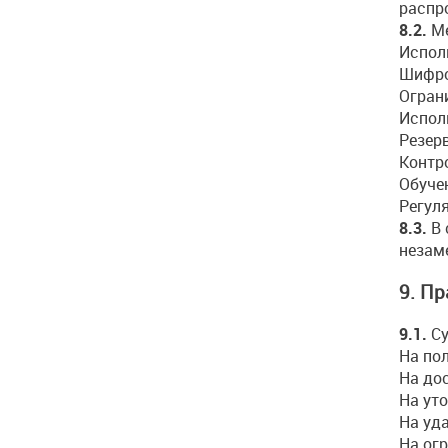
распр
8.2.
Ме
Испол
Шифро
Огран
Испол
Резер
Контр
Обуче
Регул
8.3.
В 
незам
9. П
9.1.
Су
На по
На до
На ут
На уд
На ог