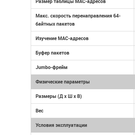
Размер таблицы MAC-адресов
Макс. скорость перенаправления 64-
байтных пакетов
Изучение MAC-адресов
Буфер пакетов
Jumbo-фрейм
Физические параметры
Размеры (Д x Ш x В)
Вес
Условия эксплуатации