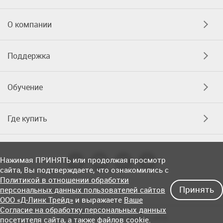
О компании
Поддержка
Обучение
Где купить
Нажимая ПРИНЯТЬ или продолжая просмотр
сайта, Вы подтверждаете, что ознакомились с
Политикой в отношении обработки
Принять
персональных данных пользователей сайтов
ООО «Д-Линк Трейд»
и выражаете
Ваше
Согласие на обработку персональных данных
Соглашение об использовании сайта
посетителя сайта
, а также файлов cookie.