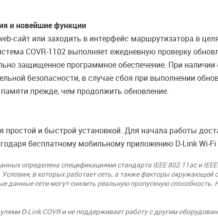
ия и новейшие функции
eb-сайт или заходить в интерфейс маршрутизатора в цел
стема COVR-1102 выполняет ежедневную проверку обновле
ьно защищенное программное обеспечение. При наличии о
льной безопасности, в случае сбоя при выполнении обно
 памяти прежде, чем продолжить обновление.
 простой и быстрой установкой. Для начала работы дост
годаря бесплатному мобильному приложению D-Link Wi-Fi д
нных определена спецификациями стандарта IEEE 802.11ac и IEEE
 Условия, в которых работает сеть, а также факторы окружающей 
ые данные сети могут снизить реальную пропускную способность. 
улями D-Link COVR и не поддерживает работу с другим оборудован