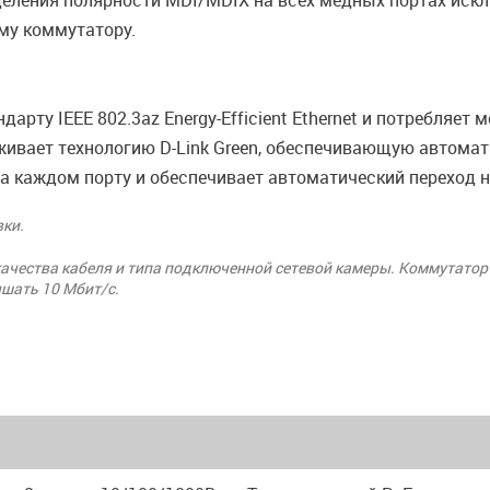
деления полярности MDI/MDIX на всех медных портах иск
му коммутатору.
арту IEEE 802.3az Energy-Efficient Ethernet и потребляе
живает технологию D-Link Green, обеспечивающую автома
а каждом порту и обеспечивает автоматический переход 
вки.
качества кабеля и типа подключенной сетевой камеры. Коммутатор
ышать 10 Мбит/с.