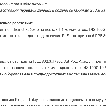
овещения о сбое питания.
асстояния передачи данных и подачи питания до 250 м на 
ченное расстояние
я по Ethernet-кабелю на портах 1-4 коммутатора DIS-100G
оме того, каскадное подключение PoE-повторителей DPE-3
ивают стандарты IEEE 802.3af/802.3at PoE. Каждый порт 
 что позволяет пользователям подключать к DIS-100G-10
щать оборудование в труднодоступных местах вне зависимо
ологию Plug-and-play, позволяющую подключать к нему у