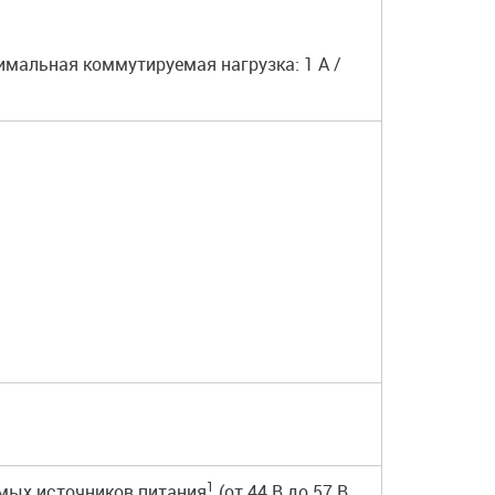
имальная коммутируемая нагрузка: 1 А /
1
имых источников питания
(от 44 В до 57 В