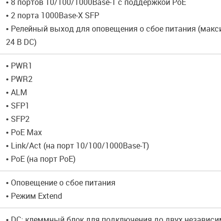
• 8 портов 10/100/1000Base-T с поддержкой PoE
• 2 порта 1000Base-X SFP
• Релейный выход для оповещения о сбое питания (макс
24 В DC)
• PWR1
• PWR2
• ALM
• SFP1
• SFP2
• PoE Max
• Link/Act (на порт 10/100/1000Base-T)
• PoE (на порт PoE)
• Оповещение о сбое питания
• Режим Extend
• DC: клеммный блок для подключения до двух независ