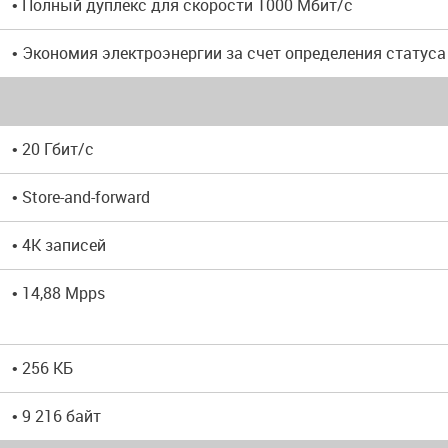
• Полный дуплекс для скорости 1000 Мбит/с
• Экономия электроэнергии за счет определения статус
• 20 Гбит/с
• Store-and-forward
• 4K записей
• 14,88 Mpps
• 256 КБ
• 9 216 байт