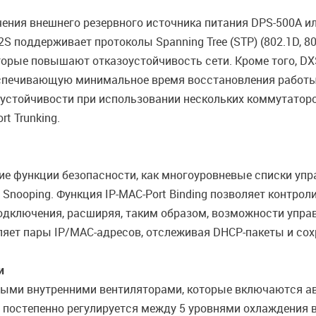
ния внешнего резервного источника питания DPS-500A и
 поддерживает протоколы Spanning Tree (STP) (802.1D, 802
орые повышают отказоустойчивость сети. Кроме того, DX
 обеспечивающую минимальное время восстановления работы
оустойчивости при использовании нескольких коммутатор
rt Trunking.
е функции безопасности, как многоуровневые списки упра
 Snooping. Функция IP-MAC-Port Binding позволяет контро
а подключения, расширяя, таким образом, возможности упр
яет пары IP/MAC-адресов, отслеживая DHCP-пакеты и сохр
и
ыми внутренними вентиляторами, которые включаются а
 постепенно регулируется между 5 уровнями охлаждения в