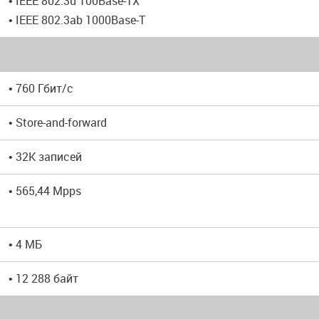
• IEEE 802.3u 100Base-TX
• IEEE 802.3ab 1000Base-T
• 760 Гбит/с
• Store-and-forward
• 32K записей
• 565,44 Mpps
• 4 МБ
• 12 288 байт