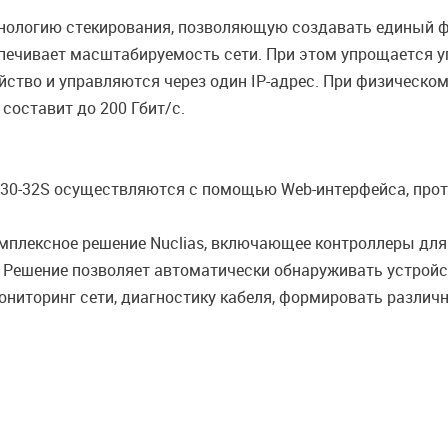
нологию стекирования, позволяющую создавать единый ф
печивает масштабируемость сети. При этом упрощается уп
йство и управляются через один IP-адрес. При физическо
составит до 200 Гбит/с.
130-32S осуществляются с помощью Web-интерфейса, прот
мплексное решение Nuclias, включающее контроллеры для
Решение позволяет автоматически обнаруживать устройст
ниторинг сети, диагностику кабеля, формировать различны