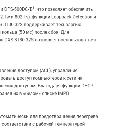
1
ли DPS-500DC/B
, что позволяет обеспечить
.1w и 802.1s), функции Loopback Detection и
S-3130-32S поддерживает технологию
 кольца (50 мс) после сбоя. Для
ов DXS-3130-32S позволяет воспользоваться
вления доступом (ACL), управление
лировать доступ компьютеров к сети на
авления доступом. Благодаря функции DHCP
аняя их в «белом» списке IMPB.
втоматически для предотвращения перегрева
 соответствии с рабочей температурой