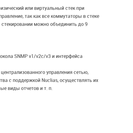
изический или виртуальный стек при
равление, так как все коммутаторы в стеке
м стекировании можно объединить до 9
окола SNMP v1/v2с/v3 и интерфейса
 централизованного управления сетью,
ва c поддержкой Nuclias, осуществлять их
е виды отчетов и т. п.