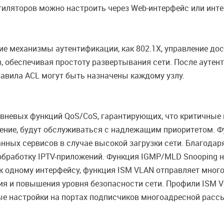
иляторов можно настроить через Web-интерфейс или интер
е механизмы аутентификации, как 802.1X, управление дос
, обеспечивая простоту развертывания сети. После аутен
равила ACL могут быть назначены каждому узлу.
вневых функций QoS/CoS, гарантирующих, что критичные 
дение, будут обслуживаться с надлежащим приоритетом. Ф
нных сервисов в случае высокой загрузки сети. Благода
обработку IPTV-приложений. Функция IGMP/MLD Snooping н
к одному интерфейсу, функция ISM VLAN отправляет много
ия и повышения уровня безопасности сети. Профили ISM 
ые настройки на портах подписчиков многоадресной расс