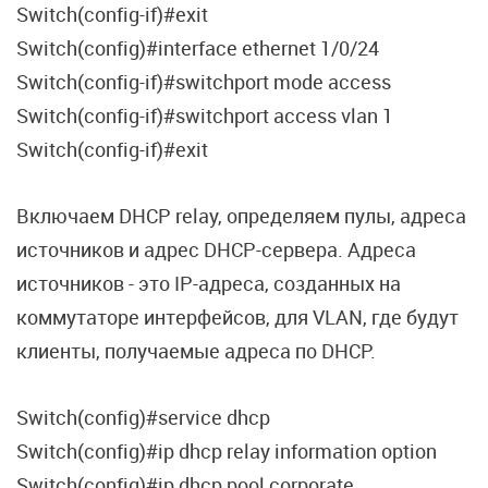
Switch(config-if)#exit
Switch(config)#interface ethernet 1/0/24
Switch(config-if)#switchport mode access
Switch(config-if)#switchport access vlan 1
Switch(config-if)#exit
Включаем DHCP relay, определяем пулы, адреса
источников и адрес DHCP-сервера. Адреса
источников - это IP-адреса, созданных на
коммутаторе интерфейсов, для VLAN, где будут
клиенты, получаемые адреса по DHCP.
Switch(config)#service dhcp
Switch(config)#ip dhcp relay information option
Switch(config)#ip dhcp pool corporate