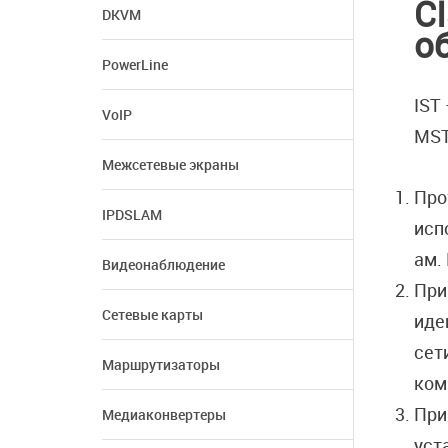
C
DKVM
о
PowerLine
IST
VoIP
MST
Межсетевые экраны
Про
IPDSLAM
исп
ам.
Видеонаблюдение
При
Сетевые карты
иде
сет
Маршрутизаторы
ком
При
Медиаконвертеры
уст