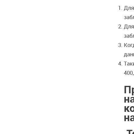
Для
заб
Для
заб
Ког
дан
Так
400
П
н
к
н
Т