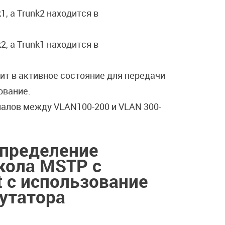
, а Trunk2 находится в
, а Trunk1 находится в
дит в активное состояние для передачи
ование.
налов между VLAN100-200 и VLAN 300-
спределение
окола
MSTP
с
t
с использование
утатора