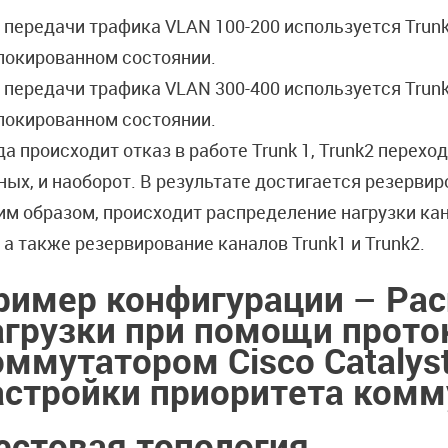
 передачи трафика VLAN 100-200 используется Trunk1
локированном состоянии.
 передачи трафика VLAN 300-400 используется Trunk2
локированном состоянии.
да происходит отказ в работе Trunk 1, Trunk2 перехо
ных, и наоборот. В результате достигается резервир
им образом, происходит распределение нагрузки ка
, а также резервирование каналов Trunk1 и Trunk2.
ример конфигурации – Ра
агрузки при помощи прот
оммутатором
Cisco
Catalys
астройки приоритета комм
естовая топология