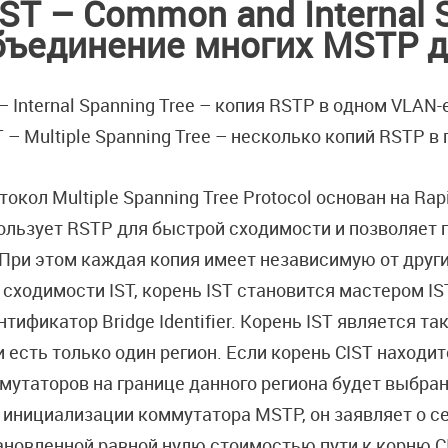
IST – Common and Internal 
бъединение многих MSTP д
 – Internal Spanning Tree – копия RSTP в одном VLAN-
 – Multiple Spanning Tree – несколько копий RSTP в
токол Multiple Spanning Tree Protocol основан на Rapi
ользует RSTP для быстрой сходимости и позволяет п
 При этом каждая копия имеет независимую от других
 сходимости IST, корень IST становится мастером IS
нтификатор Bridge Identifier. Корень IST является та
и есть только один регион. Если корень CIST находит
мутаторов на границе данного региона будет выбран 
 инициализации коммутатора MSTP, он заявляет о себ
ановленной равной нулю стоимостью пути к корню CI