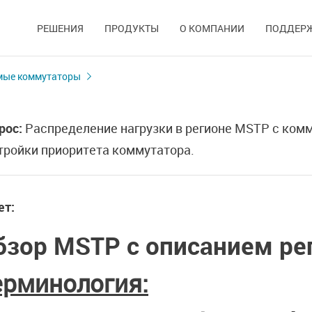
РЕШЕНИЯ
ПРОДУКТЫ
О КОМПАНИИ
ПОДДЕР
мые коммутаторы
рос:
Распределение нагрузки в регионе MSTP с комм
тройки приоритета коммутатора.
ет:
бзор
MSTP
c
описанием ре
ерминология
: