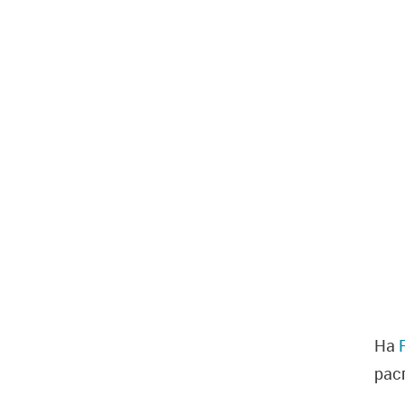
На
рас