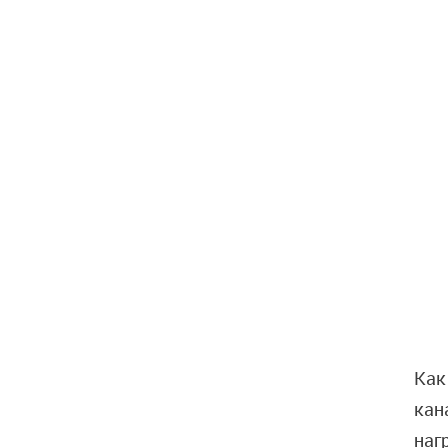
Как
кан
наг