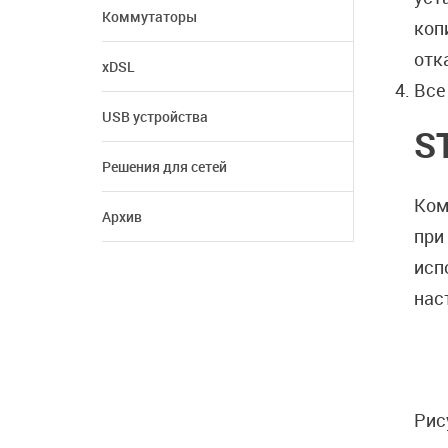
Коммутаторы
коп
отк
xDSL
Все
USB устройства
S
Решения для сетей
Ком
Архив
при
исп
нас
Рис