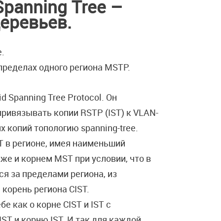
Spanning Tree –
еревьев.
е.
 пределах одного региона MSTP.
d Spanning Tree Protocol. Он
ривязывать копии RSTP (IST) к VLAN-
 копий топологию spanning-tree.
T в регионе, имея наименьший
кже и корнем MST при условии, что в
ся за пределами региона, из
корень региона CIST.
е как о корне CIST и IST с
ST и корню IST. И так для каждой