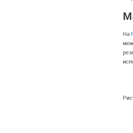
M
На
мож
рез
исп
Рис