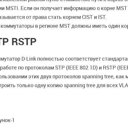
ии MSTI. Если он получает информацию о корне MST 
азывается от права стать корнем CIST и IST.
 коммутаторы в регионе MST должны иметь один кор
TP
RSTP
мутатор D-Link полностью соответствует стандарта
 работе по протоколам STP (IEEE 802.1D) и RSTP (IE
ользовании этих двух протоколов spanning tree, как
троить только одну копию spanning tree для всех VL
унок-1