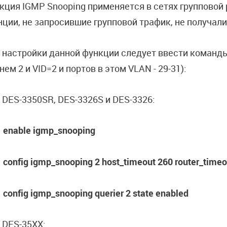
кция IGMP Snooping применяется в сетях групповой 
нции, не запросившие групповой трафик, не получали
 настройки данной функции следует ввести команды
нем 2 и VID=2 и портов в этом VLAN - 29-31):
 DES-3350SR, DES-3326S и DES-3326:
enable igmp_snooping
config igmp_snooping 2 host_timeout 260 router_timeo
config igmp_snooping querier 2 state enabled
 DES-35XX: