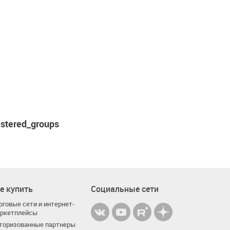
gistered_groups
е купить
Социальные сети
рговые сети и интернет-
ркетплейсы
торизованные партнеры