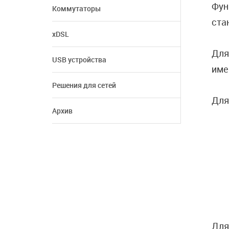
Фун
Коммутаторы
ста
xDSL
Для
USB устройства
име
Решения для сетей
Для
Архив
Для