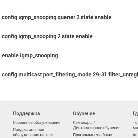
config igmp_snooping querier 2 state enable
config igmp_snooping 2 state enable
enable igmp_snooping
config multicast port_filtering_mode 29-31 filter_unre
Поддержка
Обучение
Гд
Сервисное обслуживание
Семинары /
То
Дистанционное обучение
ма
Предоставление
оборудования на тест
Программы учебных
Ав