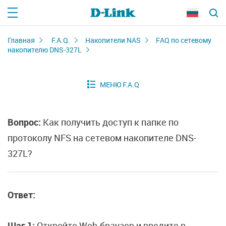
Главная
F.A.Q.
Накопители NAS
FAQ по сетевому
накопителю DNS-327L
Вопрос:
Как получить доступ к папке по
протоколу NFS на сетевом накопителе DNS-
327L?
Ответ:
Шаг 1:
Откройте Web-браузер и введите в