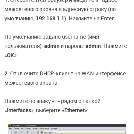
межсетевого экрана в адресную строку (по
умолчанию,
192.168.1.1
). Нажмите на Enter.
По умолчанию задано username (имя
пользователя):
admin
и пароль:
admin
. Нажмите
«
OK
».
2.
Отключите DHCP-клиент на WAN-интерфейсе
межсетевого экрана:
Нажмите по знаку «+» рядом с папкой
«
Interfaces
», выберите «
Ethernet
»: