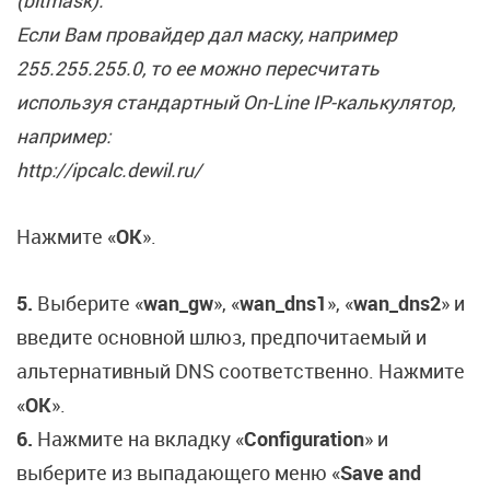
(bitmask).
Если Вам провайдер дал маску, например
255.255.255.0, то ее можно пересчитать
используя стандартный On-Line IP-калькулятор,
например:
http://ipcalc.dewil.ru/
Нажмите «
OK
».
5.
Выберите «
wan_gw
», «
wan_dns1
», «
wan_dns2
» и
введите основной шлюз, предпочитаемый и
альтернативный DNS соответственно. Нажмите
«
OK
».
6.
Нажмите на вкладку «
Configuration
» и
выберите из выпадающего меню «
Save and