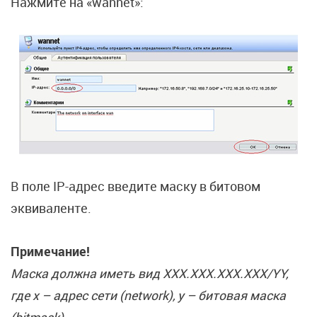
Нажмите на «wannet»:
В поле IP-адрес введите маску в битовом
эквиваленте.
Примечание!
Маска должна иметь вид XXX.XXX.XXX.XXX/YY,
где x – адрес сети (network), y – битовая маска