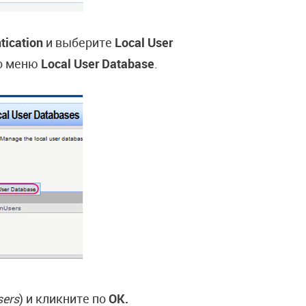
tication
и выберите
Local User
о меню
Local User Database
.
sers
) и кликните по
OK.