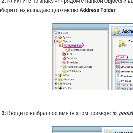
 2:
Кликните по знаку «+» рядом с папкой
Objects
и в
ыберите из выпадающего меню
Address Folder
.
 3:
Введите выбранное имя (в этом примере
ip_pools