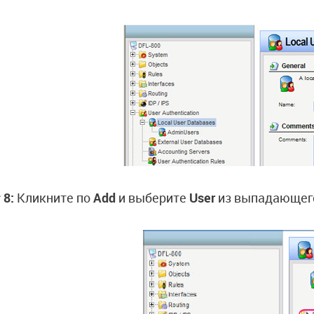
 8:
Кликните по
Add
и выберите
User
из выпадающег