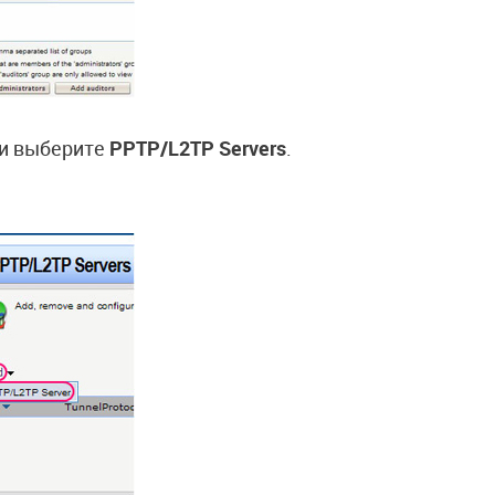
и выберите
PPTP/L2TP Servers
.