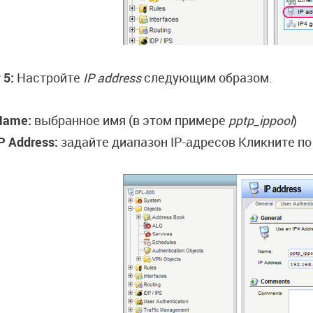
 5:
Настройте
IP address
следующим образом.
Name:
выбранное имя (в этом примере
pptp_ippool
)
P Address:
задайте диапазон IP-адресов Кликните п