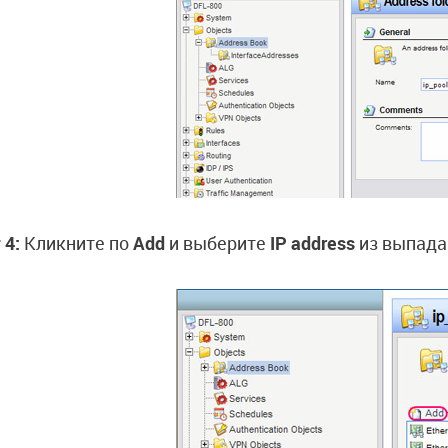
 4:
Кликните по
Add
и выберите
IP address
из выпада