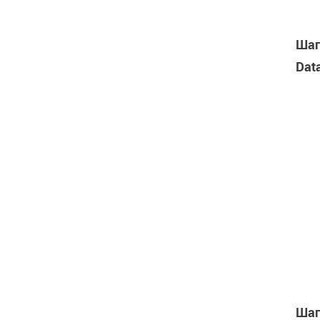
Шаг
Dat
Шаг