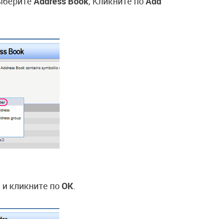
ыберите
Address Book
, Кликните по
Add
) и кликните по
OK
.