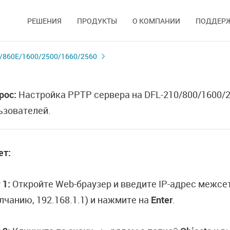
РЕШЕНИЯ
ПРОДУКТЫ
О КОМПАНИИ
ПОДДЕР
/860E/1600/2500/1660/2560
рос:
Настройка PPTP сервера на DFL-210/800/1600/2
ьзователей.
ет:
 1:
Откройте Web-браузер и введите IP-адрес межсет
лчанию, 192.168.1.1) и нажмите на
Enter
.