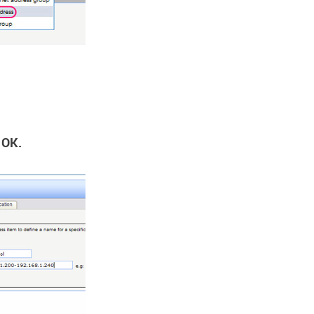
о
OK.