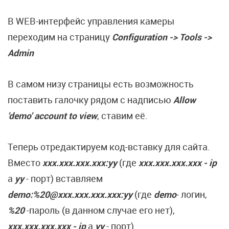
В WEB-интерфейс управления камеры
переходим на страницу
Configuration -> Tools ->
Admin
В самом низу страницы есть возможность
поставить галочку рядом с надписью
Allow
'demo' account to view
, ставим её.
Теперь отредактируем код-вставку для сайта.
Вместо
xxx.xxx.xxx.xxx:yy
(где
xxx.xxx.xxx.xxx - ip
а
yy
- порт) вставляем
demo:%20@xxx.xxx.xxx.xxx:yy
(где
demo
- логин,
%20
-пароль (в данном случае его нет),
xxx.xxx.xxx.xxx - ip
а
yy
- порт)