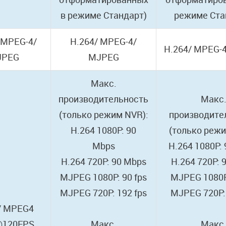
в режиме Стандарт)
режиме Ста
 MPEG-4/
H.264/ MPEG-4/
H.264/ MPEG-
JPEG
MJPEG
Макс.
производительность
Макс
(только режим NVR):
производите
H.264 1080P: 90
(только режи
Mbps
H.264 1080P:
H.264 720P: 90 Mbps
H.264 720P: 
MJPEG 1080P: 90 fps
MJPEG 1080P:
MJPEG 720P: 192 fps
MJPEG 720P: 
/ MPEG4
@120FPS
Макс.
Макс