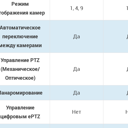
Режим
1, 4, 9
1
тображения камер
Автоматическое
переключение
Да
между камерами
Управление PTZ
(Механическое/
Да
Оптическое)
Панаромирование
Да
Управление
Нет
цифровым ePTZ