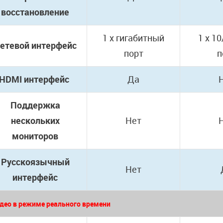
восстановление
1 x гигабитный
1 x 1
етевой интерфейс
порт
п
HDMI интерфейс
Да
Поддержка
нескольких
Нет
мониторов
Русскоязычный
Нет
интерфейс
део в режиме реального времени