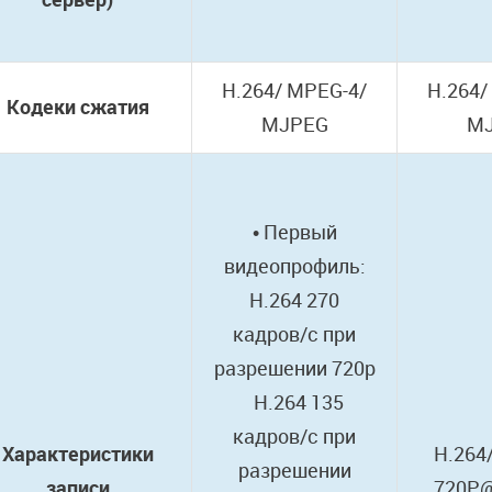
H.264/ MPEG-4/
H.264/
Кодеки сжатия
MJPEG
M
• Первый
видеопрофиль:
H.264 270
кадров/c при
разрешении 720р
H.264 135
кадров/c при
Характеристики
H.264
разрешении
записи
720P