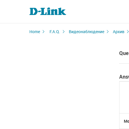
Home
F.A.Q.
Видеонаблюдение
Архив
Que
Ans
Мо