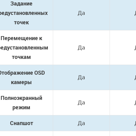
Задание
редустановленных
Да
точек
Перемещение к
редустановленным
Да
точкам
Отображение OSD
Да
камеры
Полноэкранный
Да
режим
Снапшот
Да