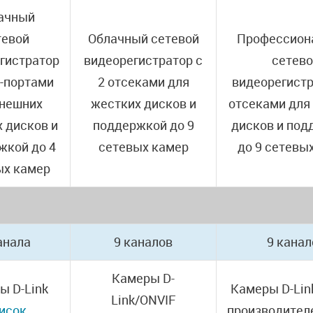
ачный
тевой
Облачный сетевой
Профессион
гистратор
видеорегистратор с
сетев
B-портами
2 отсеками для
видеорегистр
внешних
жестких дисков и
отсеками для
 дисков и
поддержкой до 9
дисков и под
жкой до 4
сетевых камер
до 9 сетевы
ых камер
анала
9 каналов
9 канал
Камеры D-
ы D-Link
Камеры D-Lin
Link/ONVIF
исок
производител