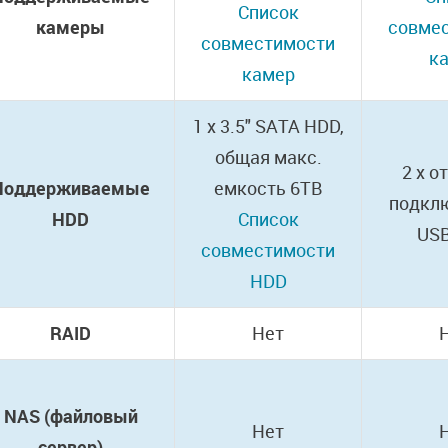
Список
камеры
совме
совместимости
к
камер
1 x 3.5" SATA HDD,
общая макс.
2 х о
Поддерживаемые
емкость 6TB
подкл
HDD
Список
US
совместимости
HDD
RAID
Нет
NAS (файловый
Нет
сервер)