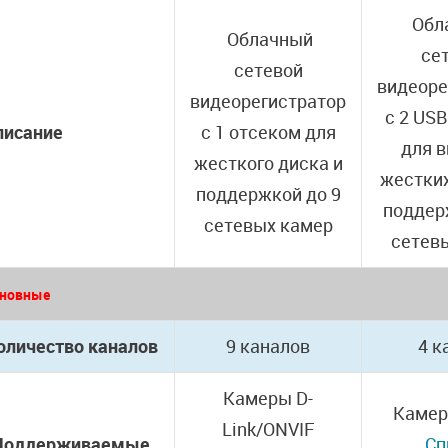
Обл
Облачный
се
сетевой
видеоре
видеорегистратор
с 2 US
писание
с 1 отсеком для
для 
жесткого диска и
жестких
поддержкой до 9
поддер
сетевых камер
сетев
новные
оличество каналов
9 каналов
4 к
Камеры D-
Камер
Link/ONVIF
Поддерживаемые
Сп