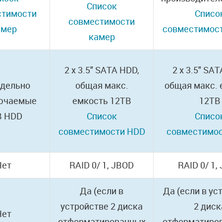
Список
стимости
Списо
совместимости
амер
совместимос
камер
2 x 3.5" SATA HDD,
2 x 3.5" SA
тдельно
общая макс.
общая макс. 
ючаемые
емкость 12TB
12TB
B HDD
Список
Списо
совместимости HDD
совместимо
Нет
RAID 0/ 1, JBOD
RAID 0/ 1,
Да (если в
Да (если в ус
устройстве 2 диска
2 диск
Нет
отформатированных
отформатиро