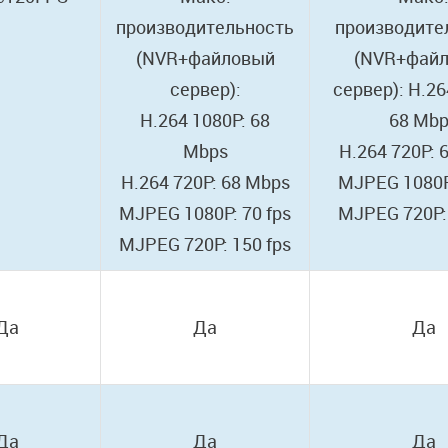
производительность
производите
(NVR+файловый
(NVR+фай
сервер):
сервер): H.26
H.264 1080P: 68
68 Mb
Mbps
H.264 720P: 
H.264 720P: 68 Mbps
MJPEG 1080P:
MJPEG 1080P: 70 fps
MJPEG 720P: 
MJPEG 720P: 150 fps
Да
Да
Да
Да
Да
Да