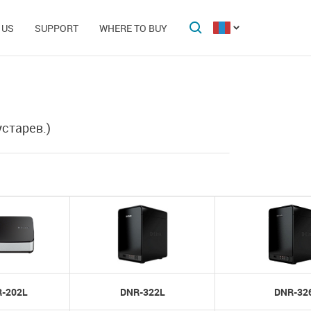
 US
SUPPORT
WHERE TO BUY
старев.)
-202L
DNR-322L
DNR-32