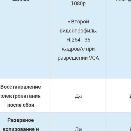
1080р
• Второй
видеопрофиль:
H.264 135
кадров/c при
разрешении VGA
Восстановление
электропитания
Да
после сбоя
Резервное
копирование и
Да