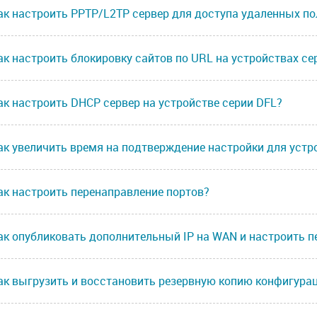
ак настроить PPTP/L2TP сервер для доступа удаленных по
ак настроить блокировку сайтов по URL на устройствах се
ак настроить DHCP сервер на устройстве серии DFL?
ак увеличить время на подтверждение настройки для устр
ак настроить перенаправление портов?
ак опубликовать дополнительный IP на WAN и настроить п
ак выгрузить и восстановить резервную копию конфигура