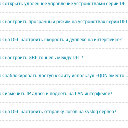
ак открыть удаленное управление устройствами серии DFL
ак настроить прозрачный режим на устройствах серии DF
ак на DFL настроить скорость и дуплекс на интерфейсе?
ак настроить GRE тоннель между DFL?
ак заблокировать доступ к сайту используя FQDN вместо 
ак изменить IP адрес и подсеть на LAN интерфейсе?
ак на DFL настроить отправку логов на syslog сервер?