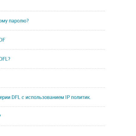
мому паролю?
 DF
 DFL?
ерии DFL с использованием IP политик.
?