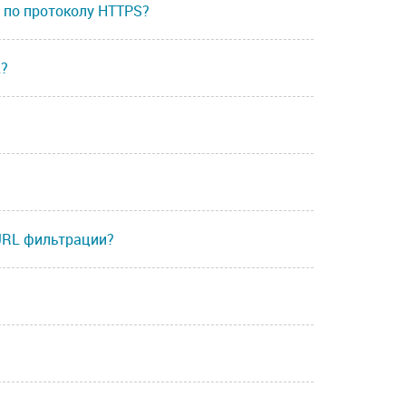
 по протоколу HTTPS?
L?
URL фильтрации?