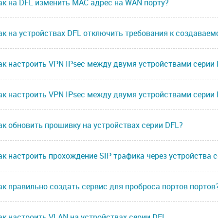
ак на DFL изменить MAC адрес на WAN порту?
ак на устройствах DFL отключить требования к создавае
ак настроить VPN IPsec между двумя устройствами серии
ак настроить VPN IPsec между двумя устройствами серии
ак обновить прошивку на устройствах серии DFL?
ак настроить прохождение SIP трафика через устройства с
ак правильно создать сервис для проброса портов портов
ак настроить VLAN на устройствах серии DFL