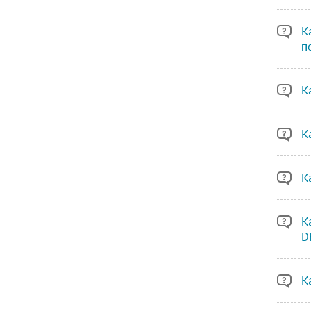
К
п
К
К
К
К
D
К