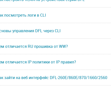
ак посмотреть логи в CLI
сновы управления DFL через CLI
ем отличается RU прошивка от WW?
ем отличается IP политики от IP правил?
ак зайти на веб интерфейс DFL-260E/860E/870/1660/2560