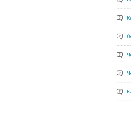
К
О
Ч
Ч
К