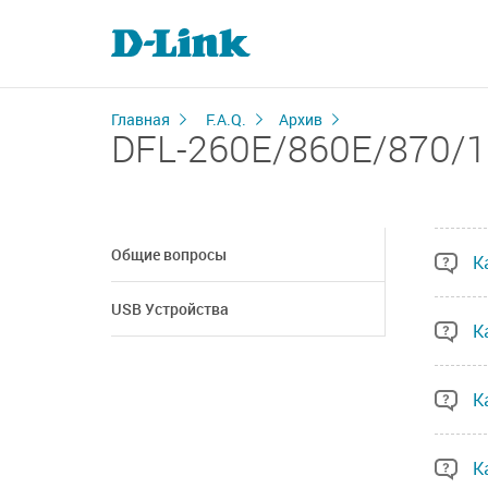
Главная
F.A.Q.
Архив
DFL-260E/860E/870/1
Общие вопросы
К
USB Устройства
К
К
К