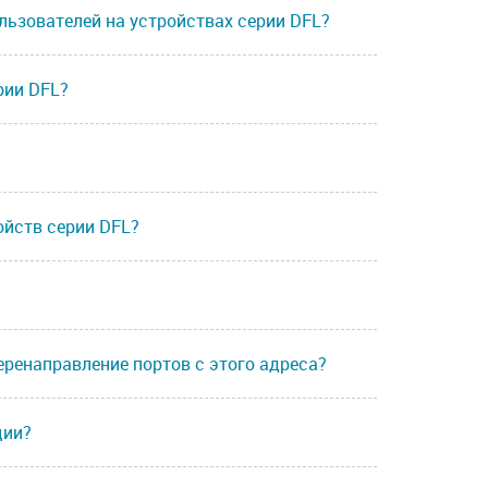
льзователей на устройствах серии DFL?
рии DFL?
ойств серии DFL?
еренаправление портов с этого адреса?
ции?