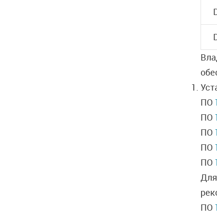
Вла
обе
Уст
ПО
ПО
ПО
ПО
ПО
Для
рек
ПО