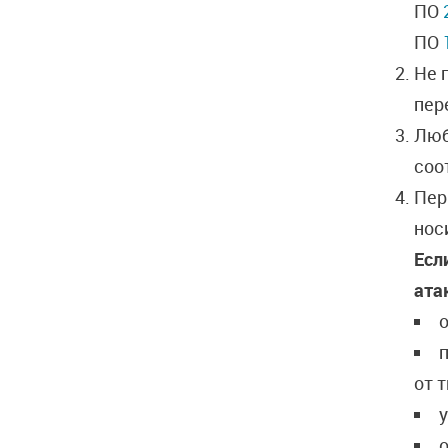
ПО
ПО
Не 
пер
Люб
соо
Пер
нос
Есл
ата
п
от 
у
о