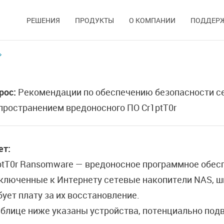
РЕШЕНИЯ
ПРОДУКТЫ
О КОМПАНИИ
ПОДДЕР
рос:
Рекомендации по обеспечению безопасности се
пространением вредоносного ПО Cr1ptT0r
ет:
ptT0r Ransomware — вредоносное программное обесп
ключенные к Интернету сетевые накопители NAS, ш
бует плату за их восстановление.
аблице ниже указаны устройства, потенциально под