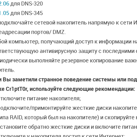
2.06
для DNS-320
1.05
для DNS-345
подключайте сетевой накопитель напрямую к сети И
еадресации портов/ DMZ.
ой компьютер, получающий доступ к информации на
тветствующую антивирусную защиту с последними 
иодически выполняйте резервное копирование важн
итель.
и Вы заметили странное поведение системы или под
ке Сr1ptT0r, используйте следующие рекомендации:
отключите питание накопителя;
одключите/примонтируйте жесткие диски накопител
типа RAID, который был на накопителе) и скопируйт
становите обратно жесткие диски и включите питан
тключите у накопителя доступ к сети Интернет;