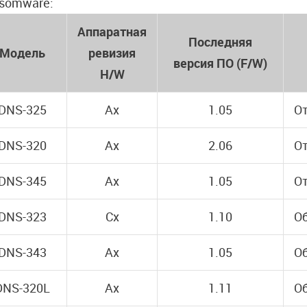
somware:
Аппаратная
Последняя
Модель
ревизия
версия ПО (F/W)
H/W
DNS-325
Ax
1.05
От
DNS-320
Ax
2.06
От
DNS-345
Ax
1.05
От
DNS-323
Cx
1.10
Об
DNS-343
Ax
1.05
Об
DNS-320L
Ax
1.11
Об