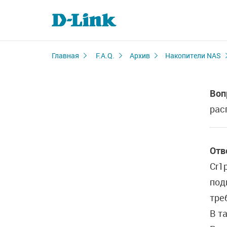
Главная
F.A.Q.
Архив
Накопители NAS
Воп
рас
Отв
Cr1
под
тре
В т