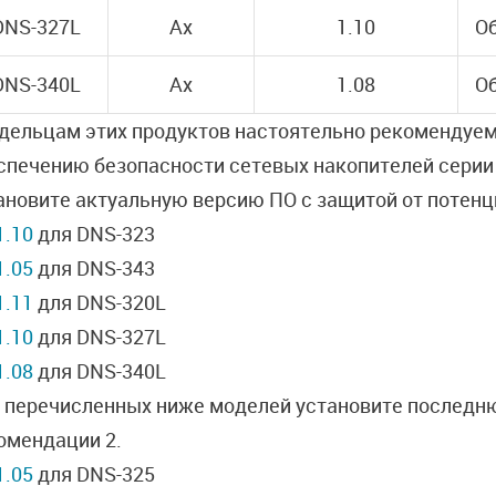
DNS-327L
Ax
1.10
Об
DNS-340L
Ax
1.08
Об
дельцам этих продуктов настоятельно рекомендуе
спечению безопасности сетевых накопителей серии
ановите актуальную версию ПО с защитой от потен
1.10
для DNS-323
1.05
для DNS-343
1.11
для DNS-320L
1.10
для DNS-327L
1.08
для DNS-340L
 перечисленных ниже моделей установите последн
омендации 2.
1.05
для DNS-325