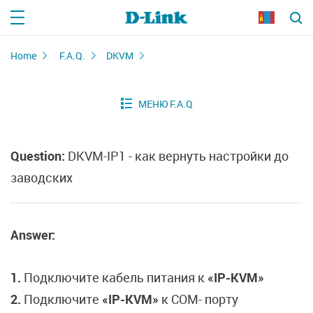
Home
F.A.Q.
DKVM
Question:
DKVM-IP1 - как вернуть настройки до
заводских
Answer:
1.
Подключите кабель питания к
«IP-KVM»
2.
Подключите
«IP-KVM»
к COM- порту