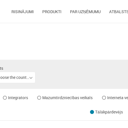
RISINĀJUMI
PRODUKTI
PAR UZŅĒMUMU
ATBALST
ts
Choose the country
Integrators
Mazumtirdzniecības veikals
Interneta ve
Tālākpārdevējs