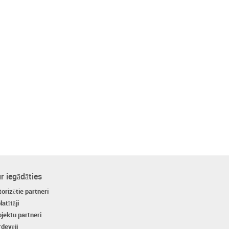
r iegādāties
orizētie partneri
latītāji
ojektu partneri
rdevēji