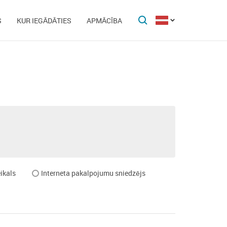
S
KUR IEGĀDĀTIES
APMĀCĪBA
ikals
Interneta pakalpojumu sniedzējs