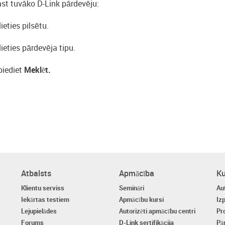
ast tuvāko D-Link pārdevēju:
lieties pilsētu.
lieties pārdevēja tipu.
piediet
Meklēt
.
Atbalsts
Apmācība
Ku
Klientu serviss
Semināri
Aut
Iekārtas testiem
Apmācību kursi
Izp
Lejupielādes
Autorizēti apmācību centri
Pr
Forums
D-Link sertifikācija
Pā