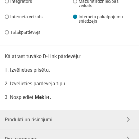
Integrators
Mazumtirdzniecības
veikals
Interneta veikals
Interneta pakalpojumu
sniedzējs
Tālākpārdevējs
Kā atrast tuvāko D-Link pārdevēju:
1. Izvēlieties pilsētu.
2. Izvēlieties pārdevēja tipu.
3. Nospiediet
Meklēt
.
Produkti un risinājumi