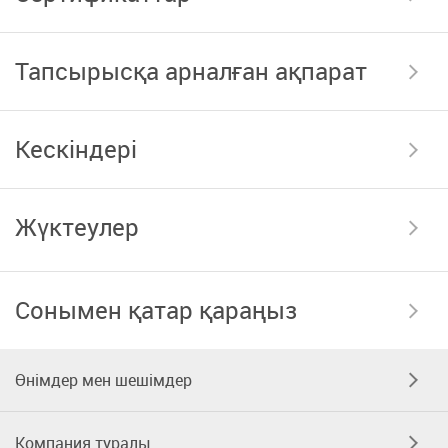
Тапсырысқа арналған ақпарат
Кескіндері
Жүктеулер
Сонымен қатар қараңыз
Өнімдер мен шешімдер
Компания туралы