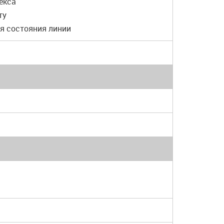
екса
ту
ля состояния линии