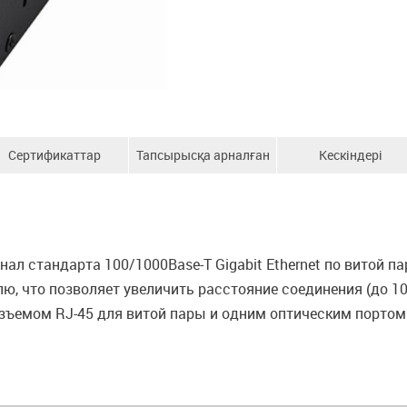
Сертификаттар
Тапсырысқа арналған
Кескіндері
ақпарат
л стандарта 100/1000Base-T Gigabit Ethernet по витой пар
лю, что позволяет увеличить расстояние соединения (до 
зъемом RJ-45 для витой пары и одним оптическим портом