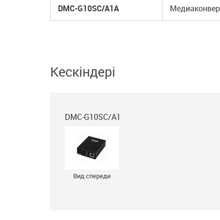
DMC-G10SC/A1A
Медиаконверт
Кескіндері
DMC-G10SC/A1
Вид спереди