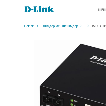
ШЕШ
Негізгі
Өнімдер мен шешімдер
DMC-G10