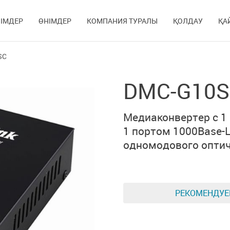
ІМДЕР
ӨНІМДЕР
КОМПАНИЯ ТУРАЛЫ
ҚОЛДАУ
ҚА
SC
DMC-G10S
Медиаконвертер с
1
1 портом 1000Base-
одномодового оптич
РЕКОМЕНДУ