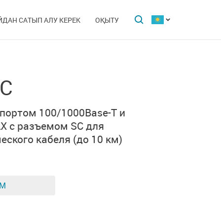
ЙДАН САТЫП АЛУ КЕРЕК
ОҚЫТУ
C
 портом 100/1000Base-T и
LX
с разъемом SC для
еского кабеля
(до 10 км)
ЕМ