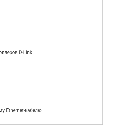
ллеров D-Link
му Ethernet-кабелю