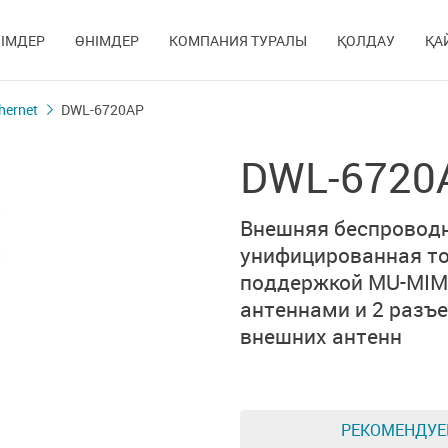
ІМДЕР
ӨНІМДЕР
КОМПАНИЯ ТУРАЛЫ
ҚОЛДАУ
ҚА
hernet
DWL-6720AP
DWL-6720
Внешняя беспровод
унифицированная то
поддержкой MU-MIMO,
антеннами и
2 разъ
внешних антенн
РЕКОМЕНДУ