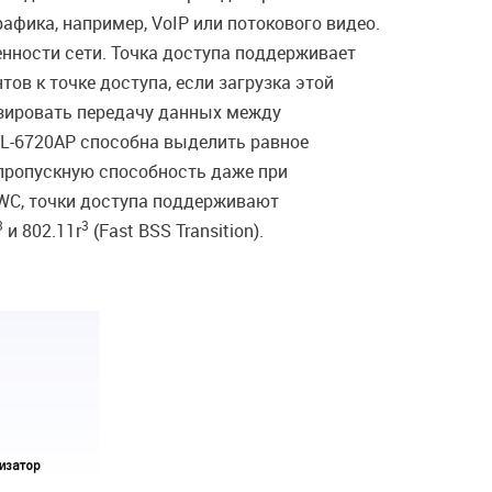
фика, например, VoIP или потокового видео.
енности сети. Точка доступа поддерживает
в к точке доступа, если загрузка этой
изировать передачу данных между
DWL-6720AP способна выделить равное
пропускную способность даже при
WC, точки доступа поддерживают
3
3
и 802.11r
(Fast BSS Transition).