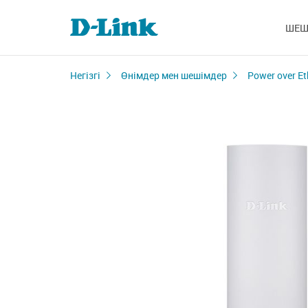
ШЕШ
Негізгі
Өнімдер мен шешімдер
Power over Et