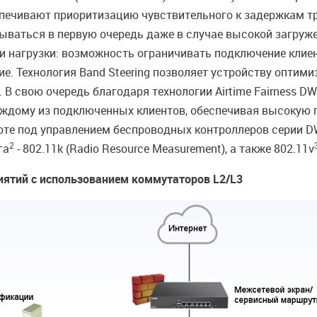
спечивают приоритизацию чувствительного к задержкам тра
тываться в первую очередь даже в случае высокой загруж
 нагрузки: возможность ограничивать подключение клиенто
ие. Технология Band Steering позволяет устройству оптим
 В свою очередь благодаря технологии Airtime Fairness 
аждому из подключенных клиентов, обеспечивая высокую 
оте под управлением беспроводных контроллеров серии D
2
га
- 802.11k (Radio Resource Measurement), а также 802.11v
риятий с использованием коммутаторов L2/L3