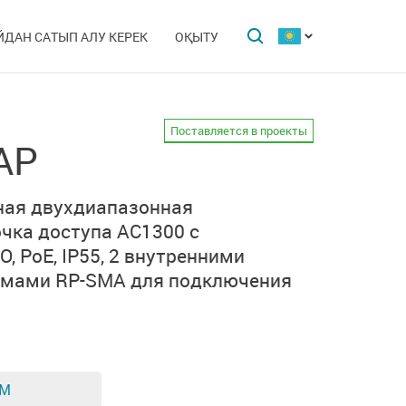
ЙДАН САТЫП АЛУ КЕРЕК
ОҚЫТУ
Поставляется в проекты
AP
ная двухдиапазонная
чка доступа AC1300 с
 PoE, IP55,
2 внутренними
емами RP-SMA
для подключения
ЕМ