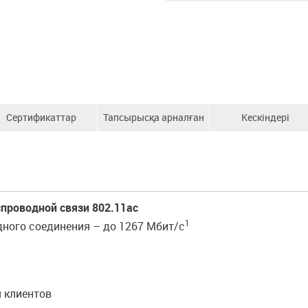
Сертификаттар
Тапсырысқа арналған
Кескіндері
ақпарат
проводной связи 802.11ac
1
ного соединения – до 1267 Мбит/с
 клиентов