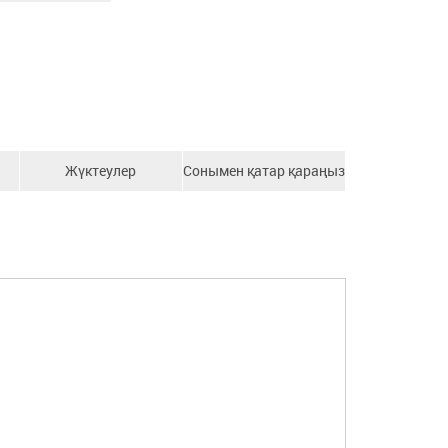
Жүктеулер
Сонымен қатар қараңыз