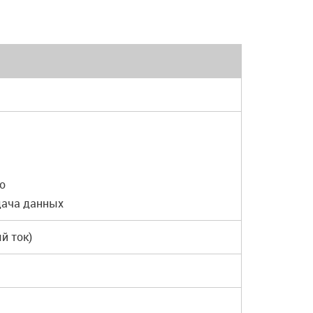
о
дача данных
й ток)