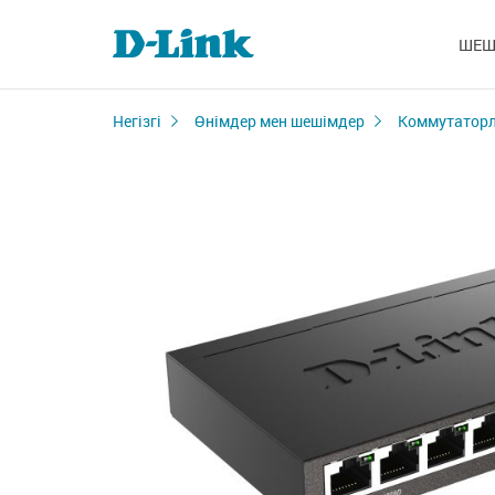
ШЕШ
Негізгі
Өнімдер мен шешімдер
Коммутатор