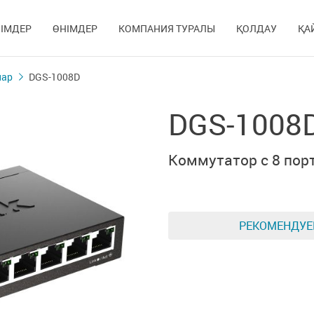
ІМДЕР
ӨНІМДЕР
КОМПАНИЯ ТУРАЛЫ
ҚОЛДАУ
ҚА
лар
DGS-1008D
DGS-1008
Коммутатор с 8 пор
РЕКОМЕНДУ