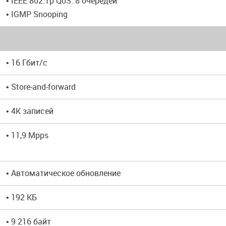
• IEEE 802.1p QoS: 8 очередей
• IGMP Snooping
• 16 Гбит/с
• Store-and-forward
• 4K записей
• 11,9 Mpps
• Автоматическое обновление
• 192 КБ
• 9 216 байт