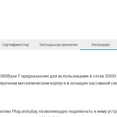
Сертификаттар
Тапсырысқа арналған
Кескіндері
ақпарат
000Base-T предназначен для использования в сетях SOHO 
прочном металлическом корпусе и оснащен пассивной с
огию Plug-and-play, позволяющую подключать к нему уст