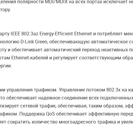
деления полярности MDI/MDIX на всех портах исключает 
тору.
ту IEEE 802.3az Energy-Efficient Ethernet и потребляет 
хнологию D-Link Green, обеспечивающую автоматическое 
рту и обеспечивает автоматический переход неактивных по
там Ethernet-кабелей и регулирует соответствующим обра
ргии.
и управления трафиком. Управление потоком 802.3x на к
что обеспечивает надежное соединение всех подключенны
изирует сетевой трафик, обеспечивая, таким образом, э
трафиком. Поддержка QoS обеспечивает эффективную пере
яет сократить количество многоадресного трафика и увел