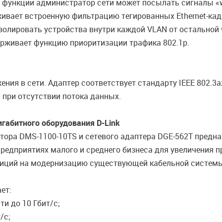
функции администратор сети может посылать сигналы «w
ивает встроенную фильтрацию тегированных Ethernet-кадр
изолировать устройства внутри каждой VLAN от остальной
ерживает функцию приоритизации трафика 802.1p.
я в сети. Адаптер соответствует стандарту IEEE 802.3az E
 при отсутствии потока данных.
габитного оборудования D-Link
тора DMS-1100-10TS и сетевого адаптера DGE-562T предн
редприятиях малого и среднего бизнеса для увеличения п
тиций на модернизацию существующей кабельной систем
ет:
и до 10 Гбит/с;
/с;