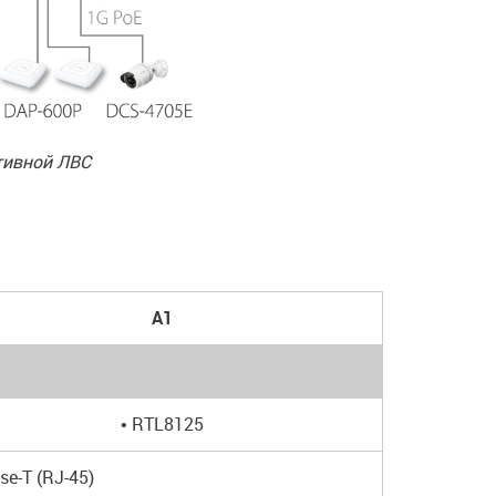
тивной ЛВС
A1
• RTL8125
se-T (RJ-45)