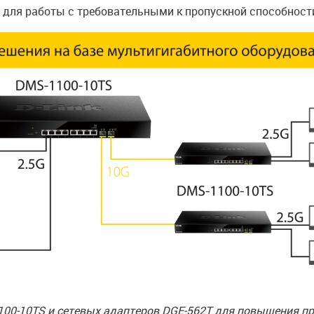
 для работы с требовательными к пропускной способност
00-10TS и сетевых адаптеров DGE-562T для повышения п