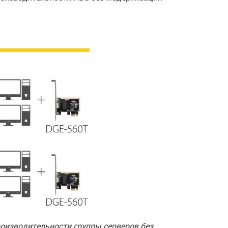
оизводительности группы серверов без