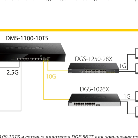
0-10TS и сетевых адаптеров DGE-562T для повышения пр