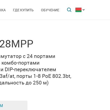
ЖКА
ГДЕ КУПИТЬ
ОБУЧЕНИЕ
-28MPP
ммутатор с
24 портами
4 комбо-портами
и
DIP-переключателем
3af/at,
порты 1-8 PoE 802.3bt
,
дальность до 250 м)
ЕМ