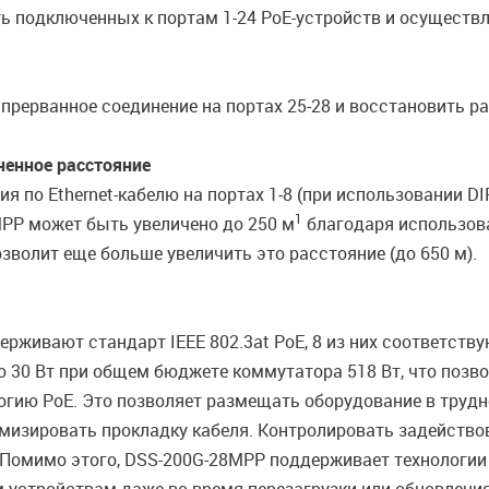
ть подключенных к портам 1-24 PoE-устройств и осуществ
рерванное соединение на портах 25-28 и восстановить ра
ченное расстояние
я по Ethernet-кабелю на портах 1-8 (при использовании DI
1
PP может быть увеличено до 250 м
благодаря использова
зволит еще больше увеличить это расстояние (до 650 м).
живают стандарт IEEE 802.3at PoE, 8 из них соответствую
до 30 Вт при общем бюджете коммутатора 518 Вт, что позв
гию PoE. Это позволяет размещать оборудование в трудн
имизировать прокладку кабеля. Контролировать задейст
 Помимо этого, DSS-200G-28MPP поддерживает технологии F