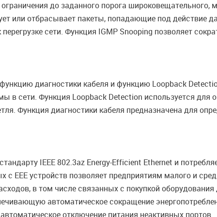
ограничения до заданного порога широковещательного, м
ет или отбрасывает пакеты, попадающие под действие да
 перегрузке сети. Функция IGMP Snooping позволяет сокр
ункцию диагностики кабеля и функцию Loopback Detectio
мы в сети. Функция Loopback Detection используется для 
тля. Функция диагностики кабеля предназначена для опре
андарту IEEE 802.3az Energy-Efficient Ethernet и потреб
х с EEE устройств позволяет предприятиям малого и сре
сходов, в том числе связанных с покупкой оборудования
спечивающую автоматическое сокращение энергопотреблен
 автоматическое отключение питания неактивных портов.