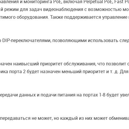
ления и мониторинга PoE, включая Perpetual PoE, Fast PoE
й режим для задач видеонаблюдения с возможностью мон
тимого оборудования. Также поддерживается управление 
DIP-переключателями, позволяющими использовать следую
значен наивысший приоритет обслуживания, что позволит 
ика порта 2 будет назначен меньший приоритет и т. д. Дл
редачи данных и подачи питания на портах 1-8 будет уве
 передаваться не может, но каждый из них может обменив