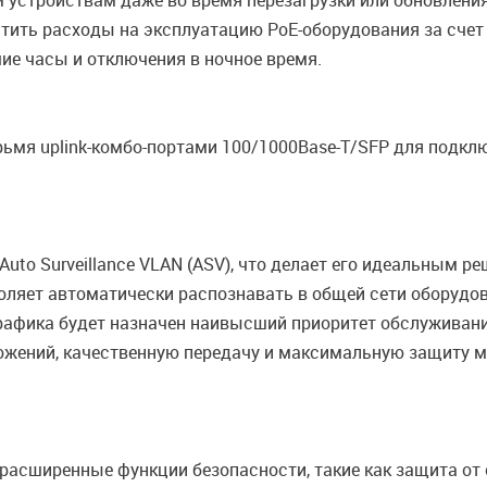
устройствам даже во время перезагрузки или обновлени
тить расходы на эксплуатацию PoE-оборудования за счет 
ие часы и отключения в ночное время.
мя uplink-комбо-портами 100/1000Base-T/SFP для подклю
to Surveillance VLAN (ASV), что делает его идеальным р
ляет автоматически распознавать в общей сети оборудов
рафика будет назначен наивысший приоритет обслуживания
ожений, качественную передачу и максимальную защиту м
асширенные функции безопасности, такие как защита от 