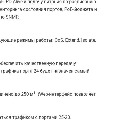
, PD Alive и подачу питания по расписанию.
иторинга состояния портов, PoE-бюджета и
по SNMP.
щие режимы работы: QoS, Extend, Isolate,
обеспечить качественную передачу
я трафика порта 24 будет назначен самый
1
личено до 250 м
. (Web-интерфейс позволяет
аться трафиком с портами 25-28.