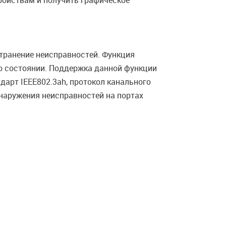
ройствам и получить графическое
транение неисправностей. Функция
го состоянии. Поддержка данной функции
дарт IEEE802.3ah, протокол канального
наружения неисправностей на портах