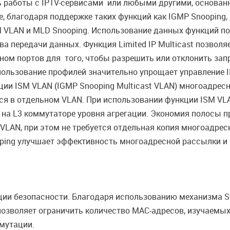
 работы с IPTV-сервисами или любыми другими, основан
лагодаря поддержке таких функций как IGMP Snooping, Li
M VLAN и MLD Snooping. Использование данных функций п
ва передачи данных. Функция Limited IP Multicast позвол
ном портов для того, чтобы разрешить или отклонить зап
пользование профилей значительно упрощает управление I
кции ISM VLAN (IGMP Snooping Multicast VLAN) многоадре
я в отдельном VLAN. При использовании функции ISM VLAN
и на L3 коммутаторе уровня агрегации. Экономия полосы 
 VLAN, при этом не требуется отдельная копия многоадрес
ping улучшает эффективность многоадресной рассылки и п
ции безопасности. Благодаря использованию механизма S
позволяет ограничить количество MAC-адресов, изучаемых н
мутации.