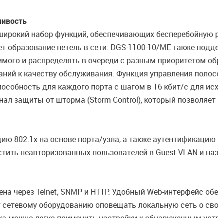
чивость
ирокий набор функций, обеспечивающих бесперебойную 
 образование петель в сети. DGS-1100-10/ME также поддерж
мого и распределять в очереди с разным приоритетом об
ний к качеству обслуживания. Функция управления полос
собность для каждого порта с шагом в 16 кбит/с для ис
 защиты от шторма (Storm Control), который позволяет 
ю 802.1x на основе порта/узла, а также аутентификацию 
тить неавторизованных пользователей в Guest VLAN и на
а через Telnet, SNMP и HTTP. Удобный Web-интерфейс обе
ляет сетевому оборудованию оповещать локальную сеть о с