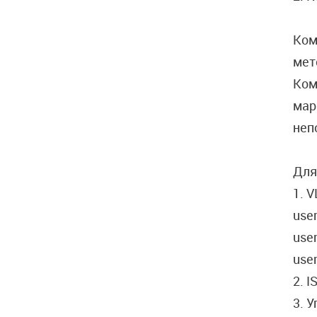
Ком
мет
Ком
мар
неп
Для
1. 
user
user
user
2. 
3. 