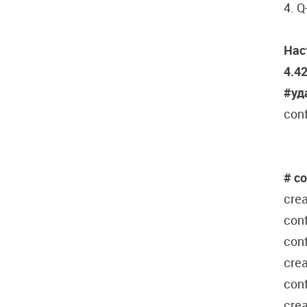
4. Q
Нас
4.42
#уд
conf
# с
crea
conf
conf
crea
conf
crea