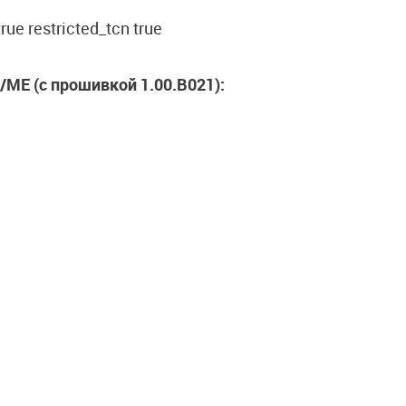
true restricted_tcn true
ME (с прошивкой 1.00.B021):