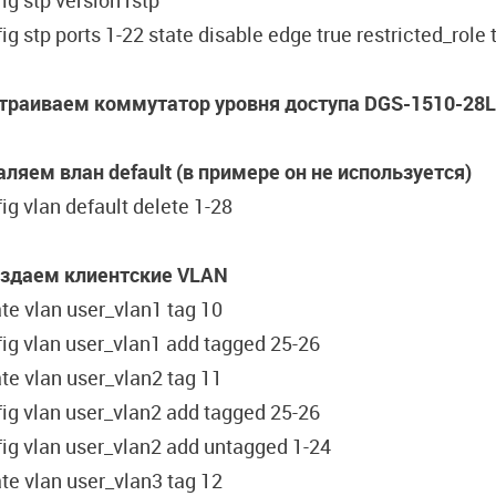
ig stp version rstp
ig stp ports 1-22 state disable edge true restricted_role 
траиваем коммутатор уровня доступа DGS-1510-28L/
аляем влан default (в примере он не используется)
ig vlan default delete 1-28
оздаем клиентские VLAN
te vlan user_vlan1 tag 10
ig vlan user_vlan1 add tagged 25-26
te vlan user_vlan2 tag 11
ig vlan user_vlan2 add tagged 25-26
ig vlan user_vlan2 add untagged 1-24
te vlan user_vlan3 tag 12