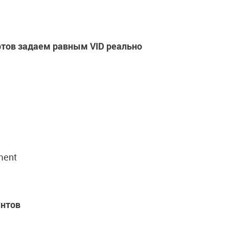
тов задаем равным VID реально
ment
ентов