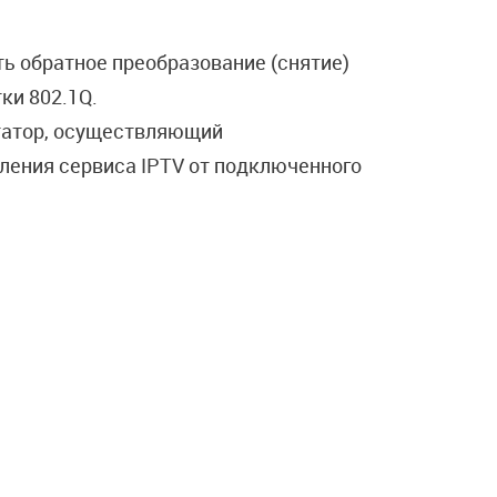
ь обратное преобразование (снятие)
тки 802.1Q.
татор, осуществляющий
ения сервиса IPTV от подключенного