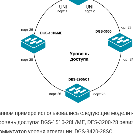
анном примере использовались следующие модели 
Уровень доступа: DGS-1510-28L/ME, DES-3200-28 реви
Коммутатор уровня агрегации: DGS-3420-28SC