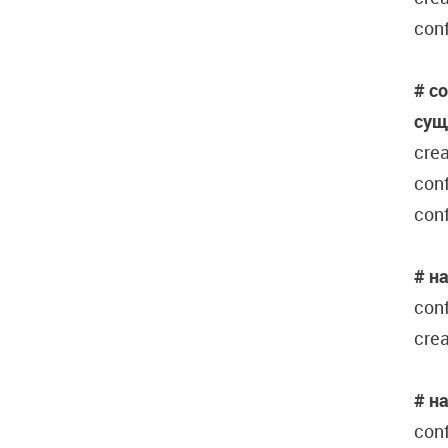
conf
# с
сущ
cre
con
conf
# н
con
crea
#
н
conf