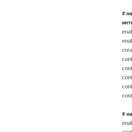
#
н
инт
ena
ena
crea
conf
conf
conf
conf
conf
# н
enab