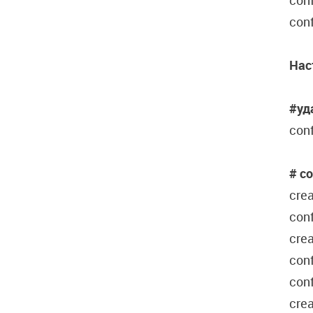
conf
conf
Нас
#уд
conf
# с
crea
conf
crea
conf
conf
crea