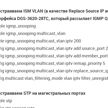
астраиваем
ISM VLAN (
в
качестве
Replace Source IP
и
ерфейса
DGS-3620-28TC,
который
рассылает
IGMP Qu
ble igmp_snooping
ble igmp_snooping multicast_vlan
te igmp_snooping multicast_vlan iptv 200
ig igmp_snooping multicast_vlan iptv add source_port 
ig igmp_snooping multicast_vlan iptv add member_port 
ig igmp_snooping multicast_vlan iptv remap_priority 5
ig igmp_snooping multicast_vlan iptv replace_source_i
ig multicast vlan_filtering_mode vlan iptv filter_unregi
астраиваем STP на магистральных портах
le stp