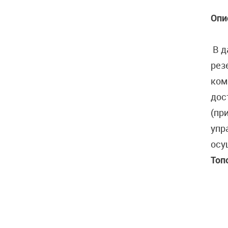
Опи
В д
рез
ком
дос
(пр
упр
осу
Топ