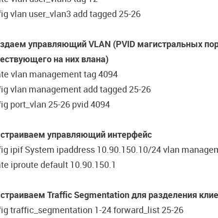
ig vlan user_vlan3 add tagged 25-26
оздаем управляющий VLAN (PVID магистральных пор
ествующего на них влана)
ate vlan management tag 4094
fig vlan management add tagged 25-26
ig port_vlan 25-26 pvid 4094
астраиваем управляющий интерфейс
fig ipif System ipaddress 10.90.150.10/24 vlan manage
te iproute default 10.90.150.1
астраиваем
Traffic Segmentation
для
разделения
кли
ig traffic_segmentation 1-24 forward_list 25-26