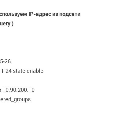
спользуем
IP-
адрес
из
подсети
ery )
25-26
1-24 state enable
p 10.90.200.10
stered_groups