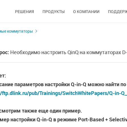
РЕШЕНИЯ
ПРОДУКТЫ
О КОМПАНИИ
ПОДДЕР
мые коммутаторы
рос:
Необходимо настроить QinQ на коммутаторах D-L
ет:
сание параметров настройки
Q
-
in
-
Q
можно найти по
//ftp.dlink.ru/pub/Trainings/SwitchWhitePapers/Q-in-Q
смотрим также еще один пример.
мер настройки Q-in-Q в режиме Port-Based + Select