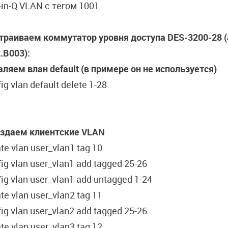
-in-Q VLAN с тегом 1001
траиваем коммутатор уровня доступа DES-3200-28 (
.B003):
аляем влан default (в примере он не используется)
ig vlan default delete 1-28
оздаем клиентские VLAN
te vlan user_vlan1 tag 10
ig vlan user_vlan1 add tagged 25-26
ig vlan user_vlan1 add untagged 1-24
te vlan user_vlan2 tag 11
ig vlan user_vlan2 add tagged 25-26
te vlan user_vlan3 tag 12