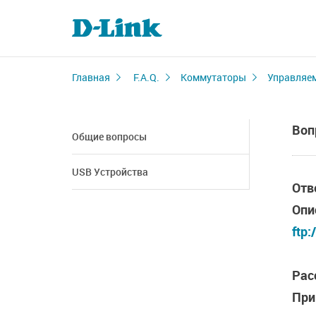
Главная
F.A.Q.
Коммутаторы
Управляе
Воп
Общие вопросы
USB Устройства
Отв
Опи
ftp:
Рас
При