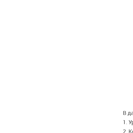
В д
1. 
2. 