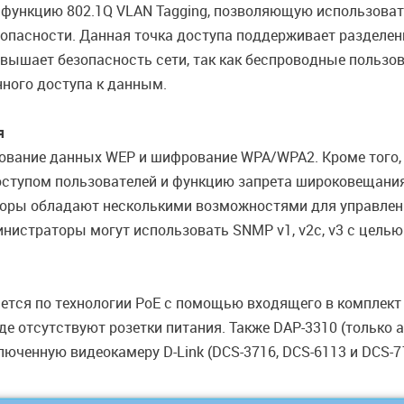
 функцию 802.1Q VLAN Tagging, позволяющую использовать
опасности. Данная точка доступа поддерживает разделен
вышает безопасность сети, так как беспроводные пользова
ного доступа к данным.
я
ование данных WEP и шифрование WPA/WPA2. Кроме того,
ступом пользователей и функцию запрета широковещания
аторы обладают несколькими возможностями для управле
нистраторы могут использовать SNMP v1, v2c, v3 с целью
ется по технологии PoE с помощью входящего в комплект 
где отсутствуют розетки питания. Также DAP-3310 (только а
люченную видеокамеру D-Link (DCS-3716, DCS-6113 и DCS-7