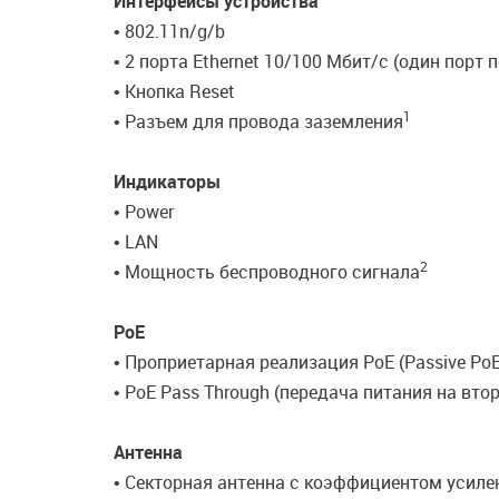
Интерфейсы устройства
• 802.11n/g/b
• 2 порта Ethernet 10/100 Мбит/с (один порт
• Кнопка Reset
1
• Разъем для провода заземления
Индикаторы
• Power
• LAN
2
• Мощность беспроводного сигнала
PoE
• Проприетарная реализация PoE (Passive Po
• PoE Pass Through (передача питания на втор
Антенна
• Секторная антенна с коэффициентом усилен