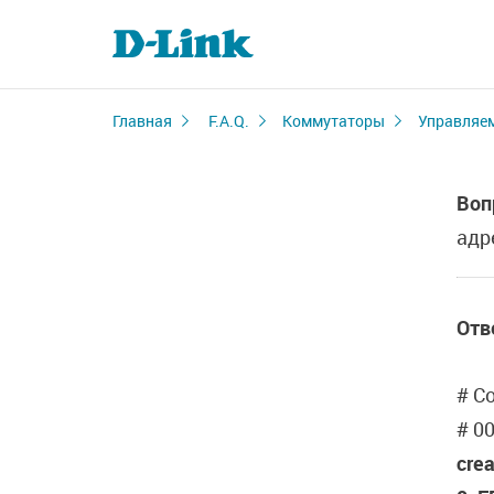
Главная
F.A.Q.
Коммутаторы
Управляе
Воп
адр
Отв
# С
# 0
crea