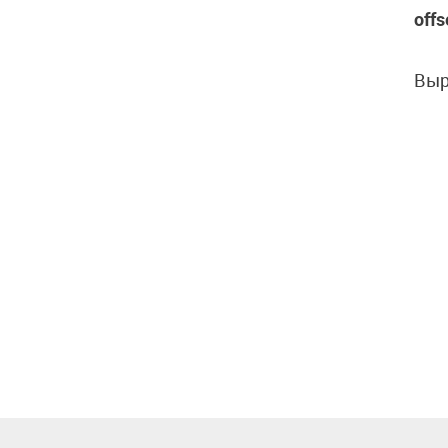
off
Выр