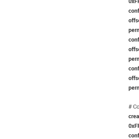
0xF
conf
off
per
conf
off
per
conf
off
per
# С
crea
0xFF
conf