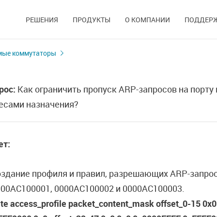
РЕШЕНИЯ
ПРОДУКТЫ
О КОМПАНИИ
ПОДДЕР
мые коммутаторы
рос:
Как ограничить пропуск ARP-запросов на порт
есами назначения?
ет:
оздание профиля и правил, разрешающих ARP-запрос
000AC100001, 0000AC100002 и 0000AC100003.
te access_profile packet_content_mask offset_0-15 0x