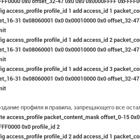
FFF0000 0x0 offset_32-47 0x0 0x0 0x0000FFFF 0xFFFF00
ig access_profile profile_id 1 add access_id 1 packet_
set_16-31 0x08060001 0x0 0x00010000 0x0 offset_32-47
mit
ig access_profile profile_id 1 add access_id 2 packet_
set_16-31 0x08060001 0x0 0x00010000 0x0 offset_32-47
mit
ig access_profile profile_id 1 add access_id 3 packet_
set_16-31 0x08060001 0x0 0x00010000 0x0 offset_32-47
mit
оздание профиля и правила, запрещающего все ост
te access_profile packet_content_mask offset_0-15 0x
FF0000 0x0 profile_id 2
ig access_profile profile_id 2 add access_id 1 packet_