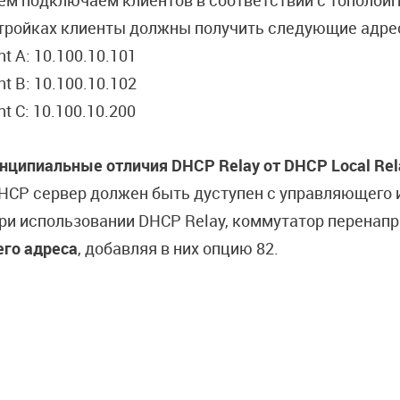
ем подключаем клиентов в соответствии с тополоиги
тройках клиенты должны получить следующие адре
nt A: 10.100.10.101
nt B: 10.100.10.102
nt C: 10.100.10.200
нципиальные отличия DHCP Relay от DHCP Local Rel
DHCP сервер должен быть дуступен с управляющего
При использовании DHCP Relay, коммутатор перена
его адреса
, добавляя в них опцию 82.