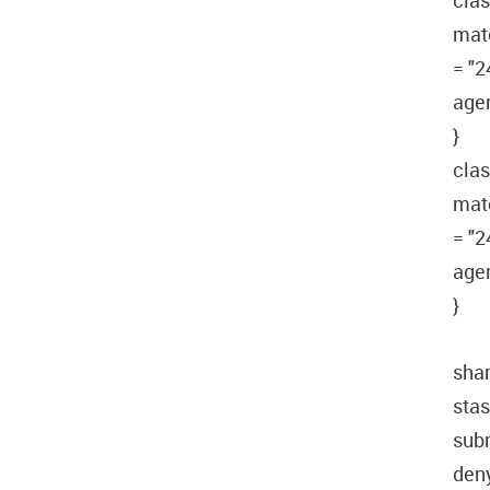
clas
matc
= "2
agen
}
clas
matc
= "2
agen
}
shar
stas
subn
den