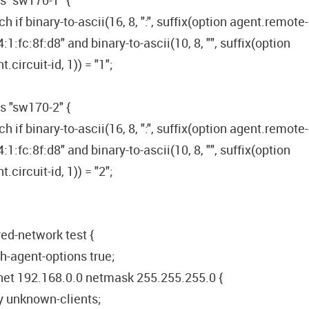
s "sw170-1" {
h if binary-to-ascii(16, 8, ":", suffix(option agent.remote-i
4:1:fc:8f:d8" and binary-to-ascii(10, 8, "", suffix(option
t.circuit-id, 1)) = "1";
s "sw170-2" {
h if binary-to-ascii(16, 8, ":", suffix(option agent.remote-i
4:1:fc:8f:d8" and binary-to-ascii(10, 8, "", suffix(option
t.circuit-id, 1)) = "2";
ed-network test {
h-agent-options true;
et 192.168.0.0 netmask 255.255.255.0 {
y unknown-clients;