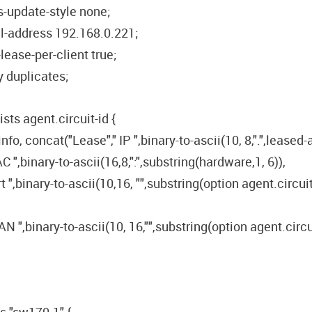
-update-style none;
l-address 192.168.0.221;
lease-per-client true;
 duplicates;
xists agent.circuit-id {
info, concat("Lease"," IP ",binary-to-ascii(10, 8,".",leased
C ",binary-to-ascii(16,8,":",substring(hardware,1, 6)),
rt ",binary-to-ascii(10,16, "",substring(option agent.circuit
AN ",binary-to-ascii(10, 16,"",substring(option agent.circui