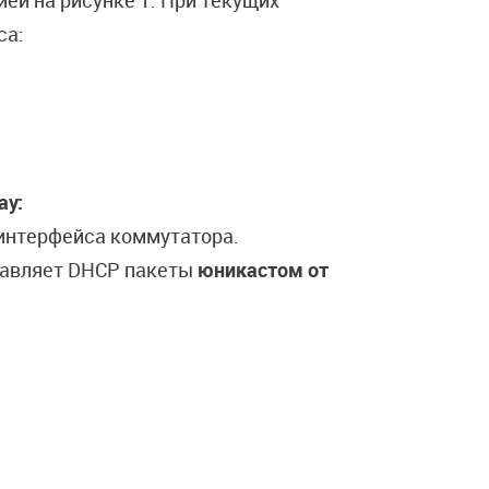
ей на рисунке 1. При текущих
са:
ay:
 интерфейса коммутатора.
правляет DHCP пакеты
юникастом от