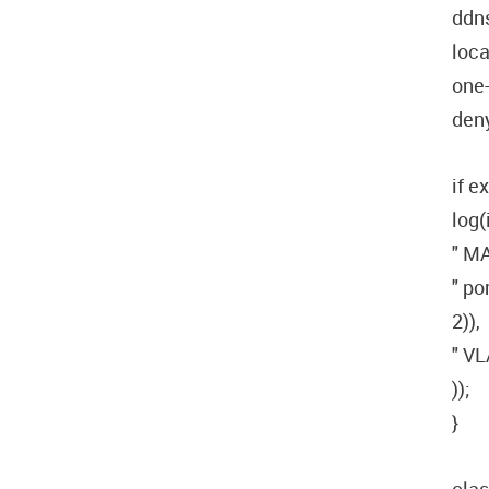
ddns
loca
one-
deny
if e
log(
" MA
" po
2)),
" VL
));
}