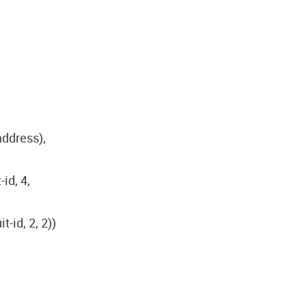
-address),
-id, 4,
t-id, 2, 2))