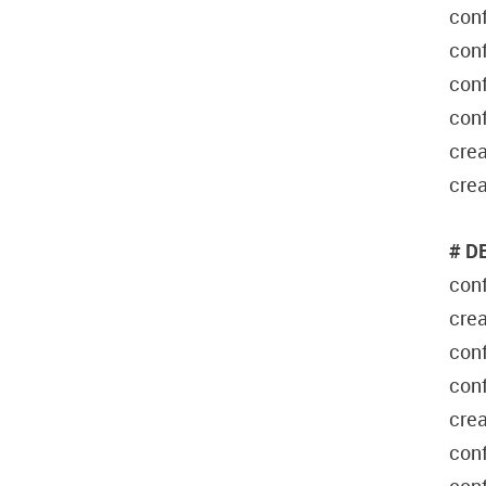
con
conf
con
conf
crea
cre
# D
conf
crea
conf
conf
cre
con