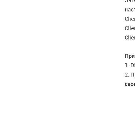
Зат
нас
Clie
Clie
Clie
При
1. 
2. 
сво