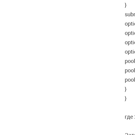
}
subn
opti
opt
opti
opt
pool
pool
pool
}
}
где