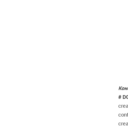
Кон
# D
crea
conf
cre