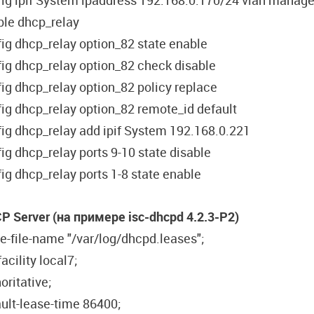
fig ipif System ipaddress 192.168.0.170/24 vlan manag
ble dhcp_relay
ig dhcp_relay option_82 state enable
ig dhcp_relay option_82 check disable
ig dhcp_relay option_82 policy replace
ig dhcp_relay option_82 remote_id default
ig dhcp_relay add ipif System 192.168.0.221
ig dhcp_relay ports 9-10 state disable
ig dhcp_relay ports 1-8 state enable
P Server (на примере isc-dhcpd 4.2.3-P2)
e-file-name "/var/log/dhcpd.leases";
facility local7;
oritative;
ult-lease-time 86400;