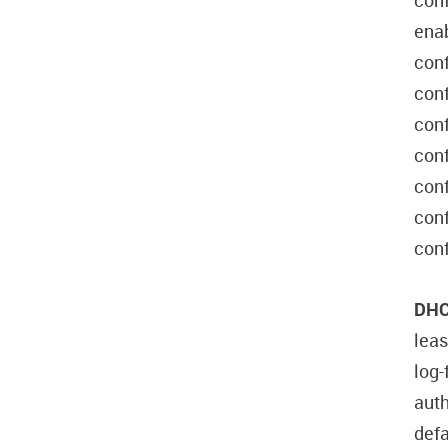
con
ena
conf
conf
conf
conf
conf
conf
conf
DHC
leas
log-
auth
defa