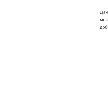
Даж
мож
доб