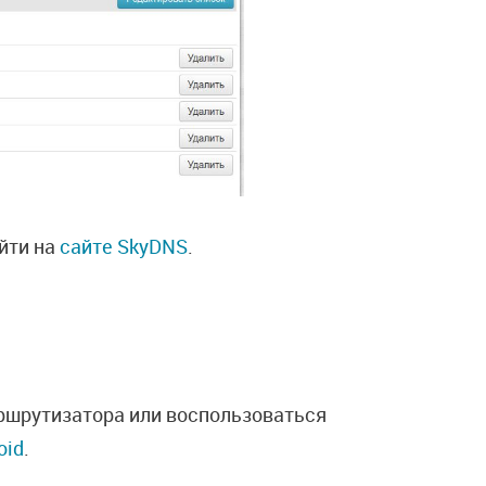
йти на
сайте SkyDNS
.
ршрутизатора или воспользоваться
oid
.