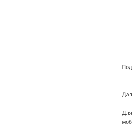
Под
Дал
Для
моб