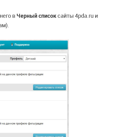
него в
Черный список
сайты 4pda.ru и
ам).