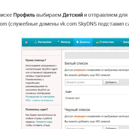
писке
Профиль
выбираем
Детский
и отправляем для 
com (служебные домены vk.com SkyDNS подставил с