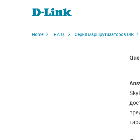
Home
F.A.Q.
Серия маршрутизаторов DIR
Que
Ans
Sky
дос
пре
тар