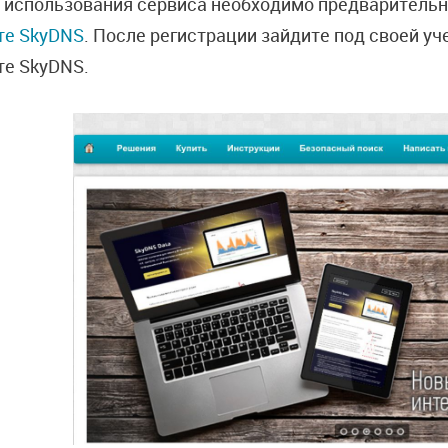
 использования сервиса необходимо предварительн
те SkyDNS
. После регистрации зайдите под своей уч
те SkyDNS.