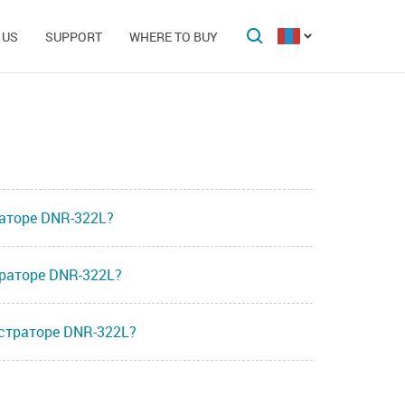
 US
SUPPORT
WHERE TO BUY
аторе DNR-322L?
траторе DNR-322L?
истраторе DNR-322L?