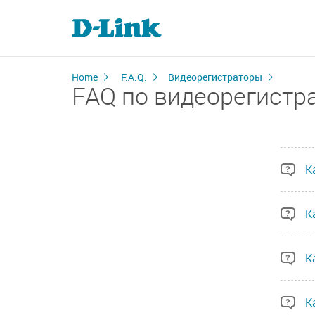
Home
F.A.Q.
Видеорегистраторы
FAQ по видеорегистр
К
К
К
К