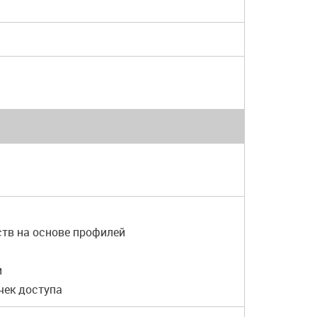
ств на основе профилей
и
чек доступа