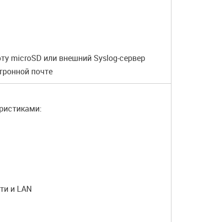
ту microSD или внешний Syslog-сервер
тронной почте
ристиками:
ти и LAN