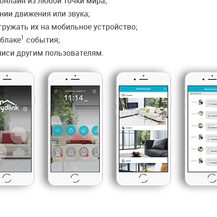
онлайн из любой точки мира;
нии движения или звука;
гружать их на мобильное устройство;
1
облаке
события;
писи другим пользователям.