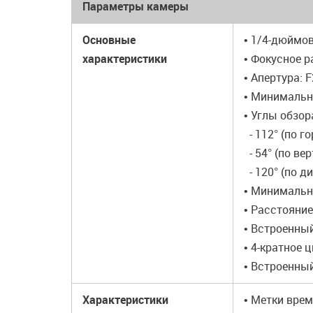
Параметры камеры
Основные
• 1/4-дюймо
характеристики
• Фокусное р
• Апертура: F
• Минимальн
• Углы обзора
- 112° (по г
- 54° (по ве
- 120° (по д
• Минимальн
• Расстояние
• Встроенны
• 4-кратное 
• Встроенны
Характеристики
• Метки вре