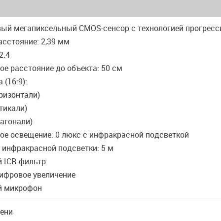
вый мегапиксельный CMOS-сенсор с технологией прогресс
асстояние: 2,39 мм
2.4
ое расстояние до объекта: 50 см
 (16:9):
оризонтали)
ртикали)
иагонали)
ое освещение: 0 люкс с инфракрасной подсветкой
 инфракрасной подсветки: 5 м
й ICR-фильтр
цифровое увеличение
й микрофон
мени