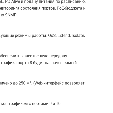
, PD Alive и подачу питания по расписанию.
иторинга состояния портов, PoE-бюджета и
по SNMP.
щие режимы работы: QoS, Extend, Isolate,
обеспечить качественную передачу
я трафика порта 8 будет назначен самый
1
личено до 250 м
. (Web-интерфейс позволяет
ься трафиком с портами 9 и 10.