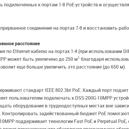
ть подключенных к портам 1-8 PoE-устройств и осуществл
рерванное соединение на портах 7-8 и восстановить рабо
ченное расстояние
 по Ethernet-кабелю на портах 1-4 (при использовании DI
1
PP может быть увеличено до 250 м
благодаря использова
зволит еще больше увеличить это расстояние (до 650 м).
ерживают стандарт IEEE 802.3bt PoE. Каждый порт подае
ляет пользователям подключать к DSS-200G-10MPP устрой
змещать оборудование в труднодоступных местах вне зави
я. Контролировать задействованный бюджет PoE помогаю
-10MPP поддерживает технологии Fast PoE и Perpetual Po