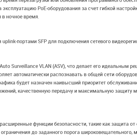
 время перезагрузки или обновления программного обесп
 эксплуатацию PoE-оборудования за счет гибкой настройк
 в ночное время.
plink-портами SFP для подключения сетевого видеорегис
to Surveillance VLAN (ASV), что делает его идеальным р
ляет автоматически распознавать в общей сети оборудов
рафика будет назначен наивысший приоритет обслуживания
ожений, качественную передачу и максимальную защиту м
асширенные функции безопасности, такие как защита от 
ограничения до заданного порога широковещательного, м