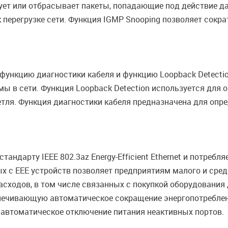
ет или отбрасывает пакеты, попадающие под действие да
 перегрузке сети. Функция IGMP Snooping позволяет сокр
ункцию диагностики кабеля и функцию Loopback Detectio
мы в сети. Функция Loopback Detection используется для 
тля. Функция диагностики кабеля предназначена для опре
андарту IEEE 802.3az Energy-Efficient Ethernet и потреб
х с EEE устройств позволяет предприятиям малого и сре
сходов, в том числе связанных с покупкой оборудования
спечивающую автоматическое сокращение энергопотреблен
 автоматическое отключение питания неактивных портов.