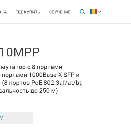
ЖКА
ГДЕ КУПИТЬ
ОБУЧЕНИЕ
-10MPP
ммутатор с
8 портами
2 портами 1000Base-X SFP
и
м
(8 портов PoE 802.3af/at/bt,
дальность до 250 м)
ЕМ