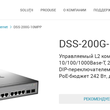
SOLUŢII
PRODUSE
О КОМПАНИИ
ПОДДЕР
ernet
DSS-200G-10MPP
DSS-200G
Управляемый L2 ко
10/100/1000Base-T,
DIP-переключателе
PoE-бюджет 242 Вт,
РЕКОМЕНДУ