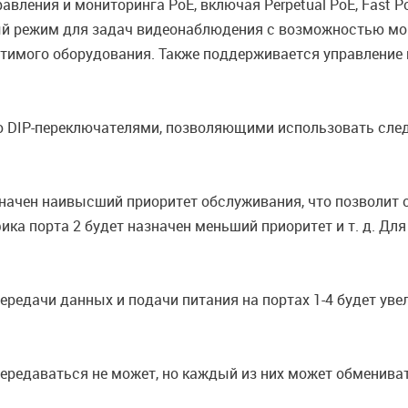
ления и мониторинга PoE, включая Perpetual PoE, Fast PoE
й режим для задач видеонаблюдения с возможностью мон
тимого оборудования. Также поддерживается управление 
DIP-переключателями, позволяющими использовать следую
значен наивысший приоритет обслуживания, что позволит 
ика порта 2 будет назначен меньший приоритет и т. д. Дл
редачи данных и подачи питания на портах 1-4 будет уве
передаваться не может, но каждый из них может обмениват