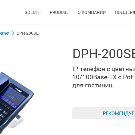
SOLUŢII
PRODUSE
О КОМПАНИИ
ПОДДЕР
ernet
DPH-200SE
DPH-200S
IP-телефон с цветн
10/100Base-TX с PoE
для гостиниц
РЕКОМЕНДУ