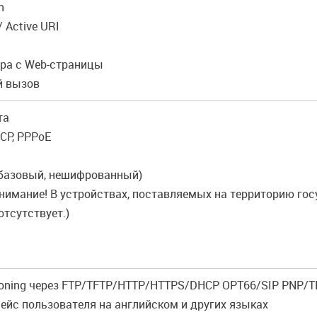
n
/ Active URI
ера с Web-страницы
й вызов
та
DHCP, PPPoE
 (базовый, нешифрованный)
Внимание! В устройствах, поставляемых на территорию г
тсутствует.)
isioning через FTP/TFTP/HTTP/HTTPS/DHCP OPT66/SIP PNP/
ейс пользователя на английском и других языках