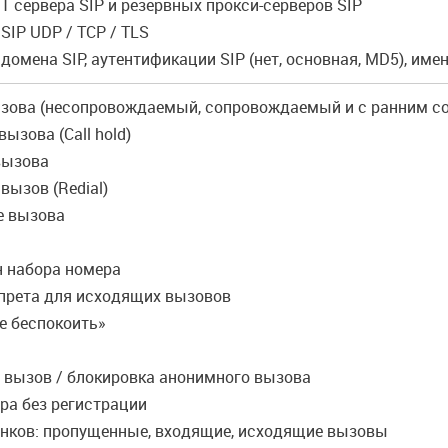
1 сервера SIP и резервных прокси-серверов SIP
SIP UDP / TCP / TLS
домена SIP, аутентификации SIP (нет, основная, MD5), имени 
ызова (несопровождаемый, сопровождаемый и с ранним с
вызова (Call hold)
вызова
вызов (Redial)
е вызова
н набора номера
апрета для исходящих вызовов
е беспокоить»
 вызов / блокировка анонимного вызова
ра без регистрации
онков: пропущенные, входящие, исходящие вызовы