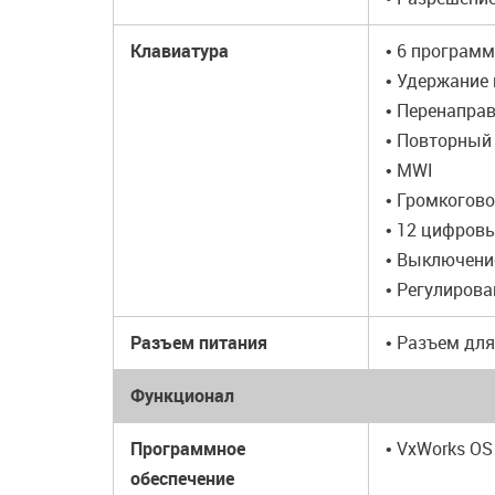
Клавиатура
• 6 програм
• Удержание 
• Перенаправ
• Повторный 
• MWI
• Громкогово
• 12 цифровы
• Выключение
• Регулирован
Разъем питания
• Разъем дл
Функционал
Программное
• VxWorks OS
обеспечение