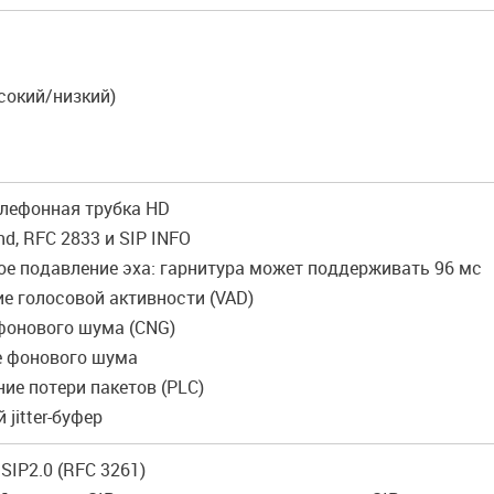
ысокий/низкий)
телефонная трубка HD
nd, RFC 2833 и SIP INFO
ое подавление эха: гарнитура может поддерживать 96 мс
е голосовой активности (VAD)
 фонового шума (CNG)
е фонового шума
ие потери пакетов (PLC)
 jitter-буфер
SIP2.0 (RFC 3261)