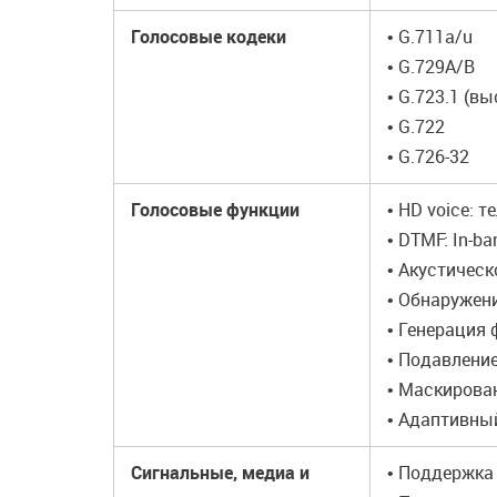
Голосовые кодеки
• G.711a/u
• G.729A/B
• G.723.1 (в
• G.722
• G.726-32
Голосовые функции
• HD voice: 
• DTMF: In-ba
• Акустическ
• Обнаружени
• Генерация
• Подавлени
• Маскирован
• Адаптивный
Сигнальные, медиа и
• Поддержка 