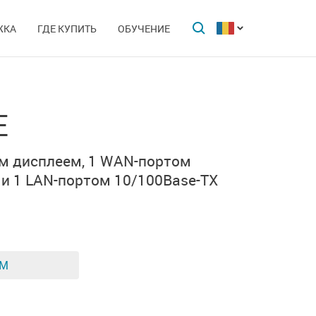
ЖКА
ГДЕ КУПИТЬ
ОБУЧЕНИЕ
E
ым
дисплеем, 1 WAN-портом
 и
1 LAN-портом
10/100Base-TX
ЕМ