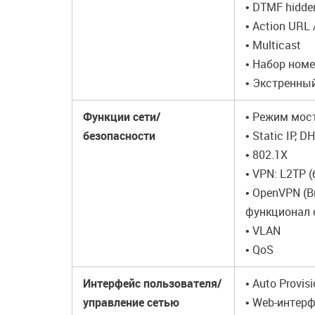
• DTMF hidde
• Action URL 
• Multicast
• Набор ном
• Экстренны
Функции сети/
• Режим мос
безопасности
• Static IP, 
• 802.1X
• VPN: L2TP
• OpenVPN (
функционал о
• VLAN
• QoS
Интерфейс пользователя/
• Auto Prov
управление сетью
• Web-интерф