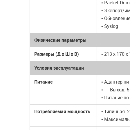
• Packet Dum
• Экспорт/и
• Обновлени
• Syslog
Физические параметры
Размеры (Д x Ш x В)
• 213 x 170 x
Условия эксплуатации
Питание
• Адаптер пи
• - Выход: 5
• Питание по
Потребляемая мощность
• Типичная: 
• Максимальн