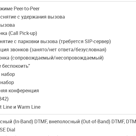
ежиме Peer-to-Peer
/снятие с удержания вызова
вызова
ка (Call Pick-up)
нятие с парковки вызова (требуется SIP-сервер)
ция звонков (занято/нет ответа/безусловная)
вонка (сопровождаемый/несопровождаемый)
е беспокоить”
 набор
 набор
нняя конференция
842)
t Line и Warm Line
сный (In-Band) DTMF, внеполосный (Out-of-Band) DTMF, DTM
SE Dial