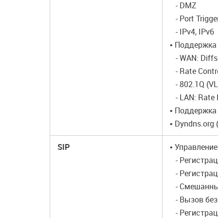
- DMZ
- Port Trigge
- IPv4, IPv6
• Поддержка
- WAN: Diffse
- Rate Contr
- 802.1Q (VLA
- LAN: Rate 
• Поддержка
• Dyndns.org
SIP
• Управлени
- Регистрац
- Регистрац
- Смешанный
- Вызов без
- Регистрац