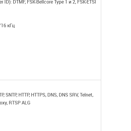
ID): DTMF, FSK-Bellcore Type 1 и 2, FSK-ETSI
/16 кГц
TP, SNTP, HTTP, HTTPS, DNS, DNS SRV, Telnet,
roxy, RTSP ALG