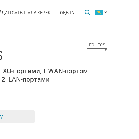
ЙДАН САТЫП АЛУ КЕРЕК
ОҚЫТУ
EOL EOS
S
 FXO‑портами
,
1 WAN‑портом
и
2 LAN‑портами
ЕМ