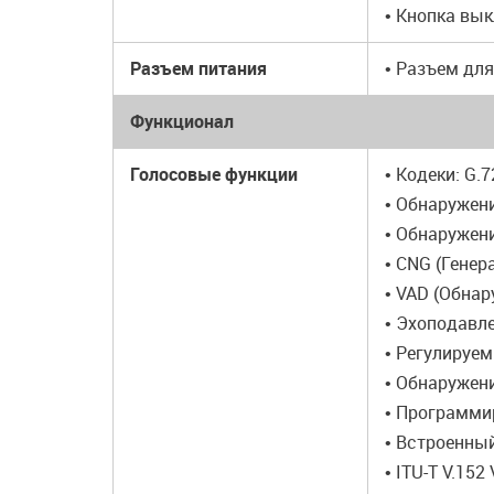
• Кнопка вы
Разъем питания
• Разъем дл
Функционал
Голосовые функции
• Кодеки: G.7
• Обнаружен
• Обнаружени
• CNG (Гене
• VAD (Обнар
• Эхоподавле
• Регулируем
• Обнаружени
• Программи
• Встроенный
• ITU-T V.152