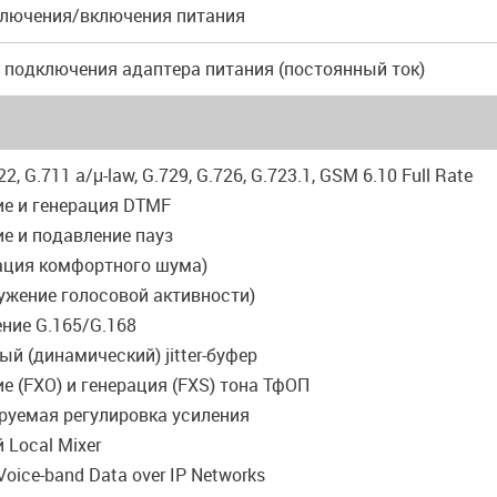
ключения/включения питания
я подключения адаптера питания (постоянный ток)
22, G.711 a/μ-law, G.729, G.726, G.723.1, GSM 6.10 Full Rate
ие и генерация DTMF
е и подавление пауз
рация комфортного шума)
ужение голосовой активности)
ние G.165/G.168
ый (динамический) jitter-буфер
е (FXO) и генерация (FXS) тона ТфОП
руемая регулировка усиления
 Local Mixer
 Voice-band Data over IP Networks