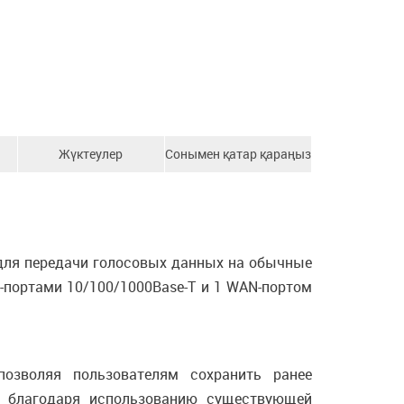
Жүктеулер
Сонымен қатар қараңыз
 для передачи голосовых данных на обычные
-портами 10/100/1000Base-T и 1 WAN-портом
позволяя пользователям сохранить ранее
я благодаря использованию существующей