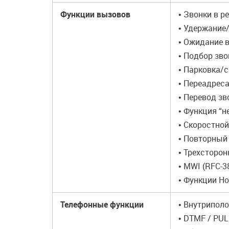
Функции вызовов
• Звонки в р
• Удержание
• Ожидание 
• Подбор звон
• Парковка/с
• Переадреса
• Перевод з
• Функция “н
• Скоростной
• Повторный
• Трехсторо
• MWI (RFC-3
• Функции Ho
Телефонные функции
• Внутриполо
• DTMF / PUL