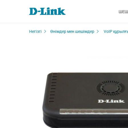
ШЕШ
Негізгі
Өнімдер мен шешімдер
VoIP құрыл