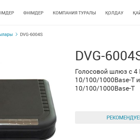
ІМДЕР
ӨНІМДЕР
КОМПАНИЯ ТУРАЛЫ
ҚОЛДАУ
ҚА
ғылары
DVG-6004S
DVG-6004
Голосовой шлюз с
4
10/100/1000Base-T
10/100/1000Base-T
РЕКОМЕНДУ