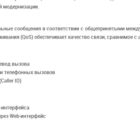
й модернизации.
льные сообщения в соответствии с общепринятыми межд
ивания (QoS) обеспечивает качество связи, сравнимое с 
ревод вызова
ии телефонных вызовов
aller ID)
b-интерфейса
ерез Web-интерфейс