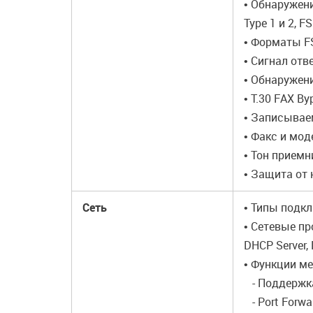
• Обнаружени
Type 1 и 2, F
• Форматы FS
• Сигнал отв
• Обнаружени
• T.30 FAX By
• Записывае
• Факс и моде
• Тон приемн
• Защита от
Сеть
• Типы подкл
• Сетевые про
DHCP Server, 
• Функции м
- Поддержка
- Port Forwa