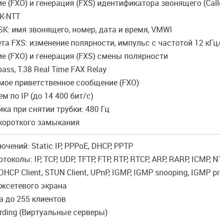
е (FXO) и генерация (FXS) идентификатора звонящего (Caller 
SK-NTT
K: имя звонящего, номер, дата и время, VMWI
ета FXS: изменение полярности, импульс с частотой 12 кГц
е (FXO) и генерация (FXS) смены полярности
pass, T.38 Real Time FAX Relay
мое приветственное сообщение (FXO)
м по IP (до 14 400 бит/с)
ика при снятии трубки: 480 Гц
 короткого замыкания
ючений: Static IP, PPPoE, DHCP, PPTP
токолы: IP, TCP, UDP, TFTP, FTP, RTP, RTCP, ARP, RARP, ICMP, N
DHCP Client, STUN Client, UPnP, IGMP, IGMP snooping, IGMP p
ежсетевого экрана
 до 255 клиентов
rding (Виртуальные серверы)