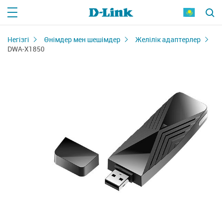
Негізгі
Өнімдер мен шешімдер
Желілік адаптерлер
DWA-X1850