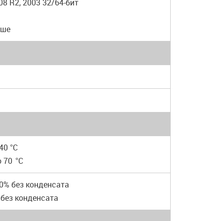
08 R2, 2003 32/64-бит
ыше
40 °C
о 70
°C
90% без конденсата
 без конденсата