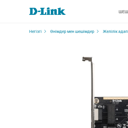
ШЕШ
Негізгі
Өнімдер мен шешімдер
Желілік адап