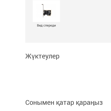
Вид спереди
Жүктеулер
Сонымен қатар қараңыз