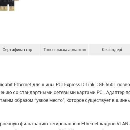
Сертификаттар
Тапсырысқа арналған
Кескіндері
ақпарат
abit Ethernet для шины PCI Express D-Link DGE-560T позв
ению со стандартными сетевыми картами PCI. Адаптер п
таким образом “узкое место”, которое существует в шинны
роенную фильтрацию тегированных Ethernet-кадров VLAN 8