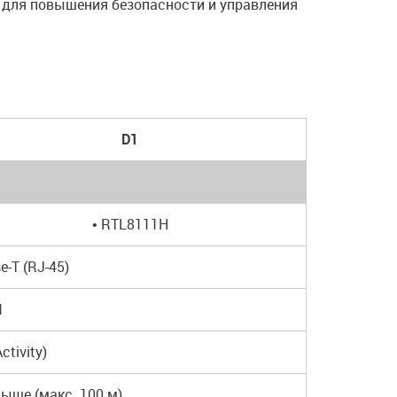
и для повышения безопасности и управления
D1
• RTL8111H
e-T (RJ-45)
1
ctivity)
 выше (макс. 100 м)