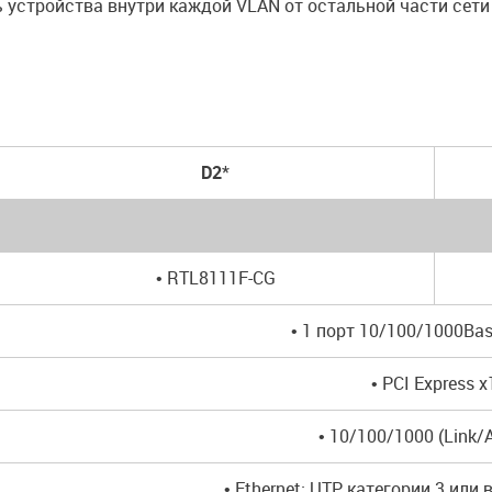
ь устройства внутри каждой VLAN от остальной части сет
D2
*
• RTL8111F-CG
• 1 порт 10/100/1000Bas
• PCI Express x
• 10/100/1000 (Link/A
• Ethernet: UTP категории 3 или