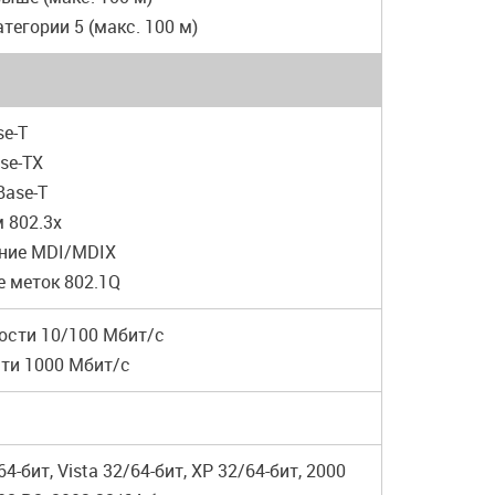
категории 5 (макс. 100 м)
se-T
ase-TX
Base-T
 802.3x
ение MDI/MDIX
е меток 802.1Q
рости 10/100 Мбит/с
сти 1000 Мбит/с
64-бит, Vista 32/64-бит, XP 32/64-бит, 2000