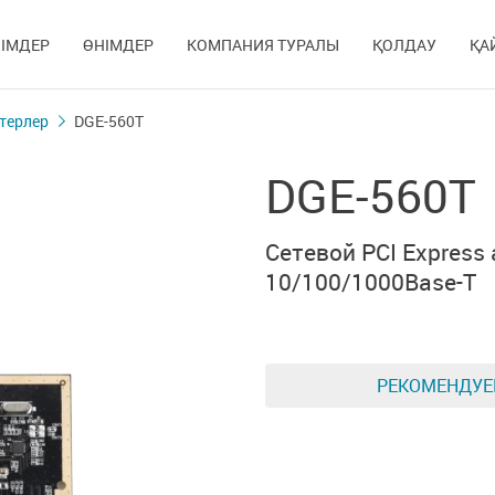
ІМДЕР
ӨНІМДЕР
КОМПАНИЯ ТУРАЛЫ
ҚОЛДАУ
ҚА
терлер
DGE-560T
DGE-560T
Сетевой PCI Express
10/100/1000Base-T
РЕКОМЕНДУ