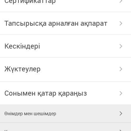
Сертификаттар
Тапсырысқа арналған ақпарат
Кескіндері
Жүктеулер
Сонымен қатар қараңыз
Өнімдер мен шешімдер