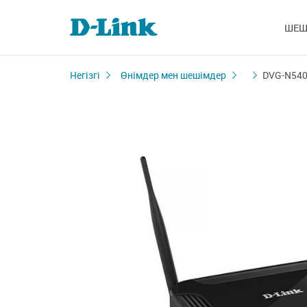
ШЕШ
Негізгі
Өнімдер мен шешімдер
DVG-N54