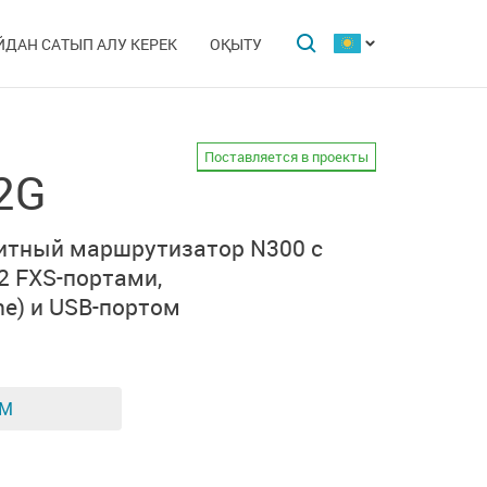
ЙДАН САТЫП АЛУ КЕРЕК
ОҚЫТУ
Поставляется в проекты
2G
итный маршрутизатор N300 с
2 FXS-портами,
ne)
и
USB-портом
ЕМ