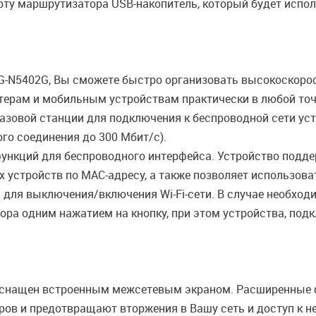
ту маршрутизатора USB-накопитель, который будет исполь
-N5402G, Вы сможете быстро организовать высокоскорос
терам и мобильным устройствам практически в любой точк
зовой станции для подключения к беспроводной сети уст
ого соединения до 300 Мбит/с).
ункций для беспроводного интерфейса. Устройство подде
 устройств по MAC-адресу, а также позволяет использов
 для выключения/включения Wi-Fi-сети. В случае необход
ра одним нажатием на кнопку, при этом устройства, под
снащен встроенным межсетевым экраном. Расширенные 
ров и предотвращают вторжения в Вашу сеть и доступ к 