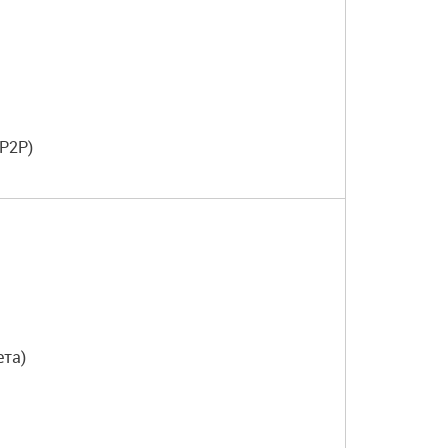
(P2P)
ета)