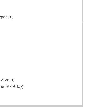
ра SIP)
ller ID)
me FAX Relay)