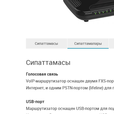
Сипаттамасы
Сипаттамалары
Сипаттамасы
Голосовая связь
VoIP-маршрутизатор оснащен двумя FXS-пор
Интернет, и одним PSTN-портом (lifeline) дл
USB-порт
Маршрутизатор оснащен USB-портом для под