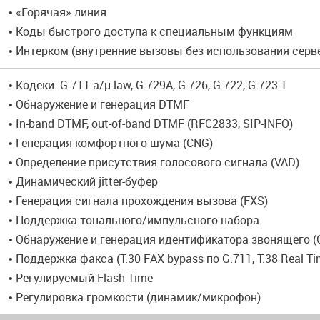
• «Горячая» линия
• Коды быстрого доступа к специальным функциям
• Интерком (внутренние вызовы без использования серве
• Кодеки: G.711 a/μ-law, G.729A, G.726, G.722, G.723.1
• Обнаружение и генерация DTMF
• In-band DTMF, out-of-band DTMF (RFC2833, SIP-INFO)
• Генерация комфортного шума (CNG)
• Определение присутствия голосового сигнала (VAD)
• Динамический jitter-буфер
• Генерация сигнала прохождения вызова (FXS)
• Поддержка тонального/импульсного набора
• Обнаружение и генерация идентификатора звонящего (Ca
• Поддержка факса (T.30 FAX bypass по G.711, T.38 Real Ti
• Регулируемый Flash Time
• Регулировка громкости (динамик/микрофон)