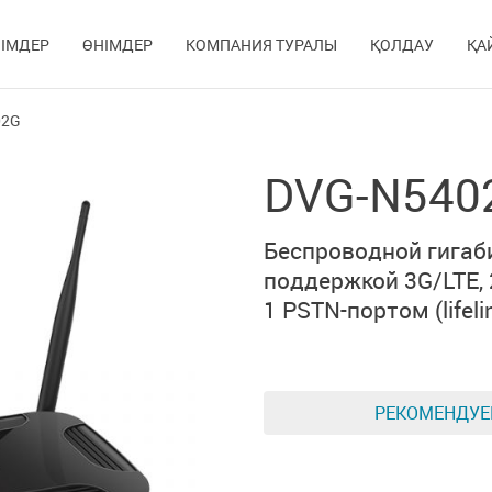
ІМДЕР
ӨНІМДЕР
КОМПАНИЯ ТУРАЛЫ
ҚОЛДАУ
ҚА
02G
DVG-N540
Беспроводной гигаб
поддержкой 3G/LTE,
1 PSTN-портом (lifeli
РЕКОМЕНДУ