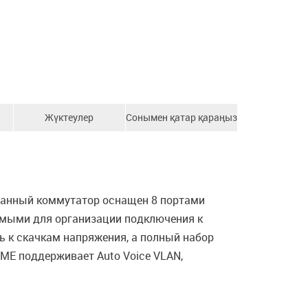
Жүктеулер
Сонымен қатар қараңыз
 Данный коммутатор оснащен 8 портами
яемыми для организации подключения к
ь к скачкам напряжения, а полный набор
/ME поддерживает Auto Voice VLAN,