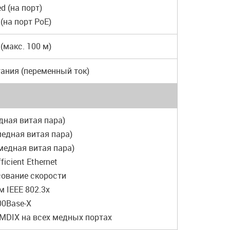
ed (на порт)
 (на порт PoE)
 (макс. 100 м)
ания (переменный ток)
едная витая пара)
(медная витая пара)
(медная витая пара)
ficient Ethernet
сование скорости
м IEEE 802.3x
00Base-X
MDIX на всех медных портах