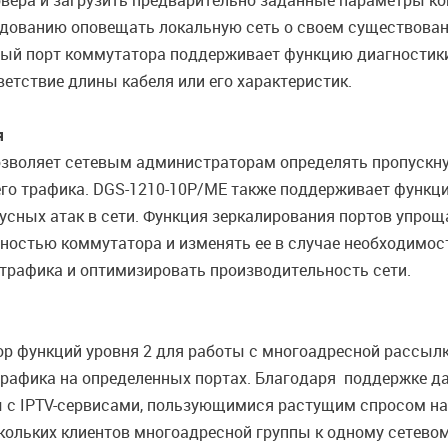
рвера и загрузить предварительно заданные параметры кон
рудованию оповещать локальную сеть о своем существован
ждый порт коммутатора поддерживает функцию диагностики
етствие длины кабеля или его характеристик.
я
озволяет сетевым администраторам определять пропускну
го трафика. DGS-1210-10P/ME также поддерживает функц
усных атак в сети. Функция зеркалирования портов упроща
ностью коммутатора и изменять ее в случае необходимос
трафика и оптимизировать производительность сети.
функций уровня 2 для работы с многоадресной рассылкой,
 трафика на определенных портах. Благодаря поддержке 
с IPTV-сервисами, пользующимися растущим спросом на
кольких клиентов многоадресной группы к одному сетево