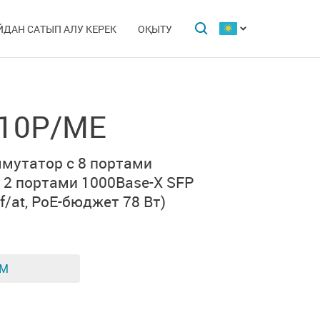
ЙДАН САТЫП АЛУ КЕРЕК
ОҚЫТУ
-10P/ME
мутатор с 8 портами
 2 портами
1000Base-X SFP
f/at, PoE-бюджет 78 Вт)
ЕМ