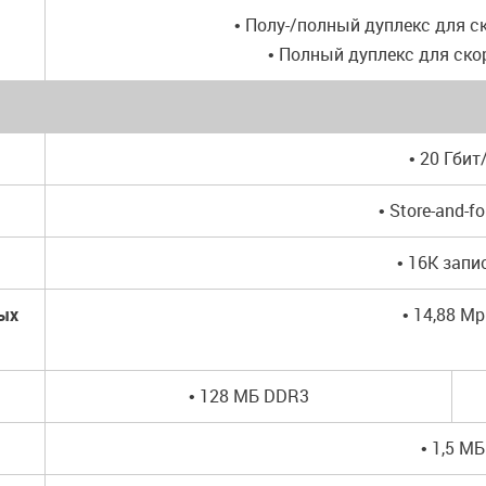
• Полу-/полный дуплекс для с
• Полный дуплекс для ско
• 20 Гбит
• Store-and-f
• 16K запи
ных
• 14,88 M
• 128 МБ DDR3
• 1,5 МБ