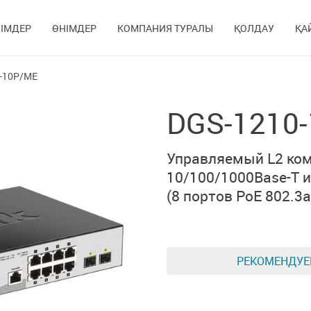
ІМДЕР
ӨНІМДЕР
КОМПАНИЯ ТУРАЛЫ
ҚОЛДАУ
ҚА
-10P/ME
DGS-1210
Управляемый L2 ком
10/100/1000Base-T
и
(8 портов PoE 802.3a
РЕКОМЕНДУ