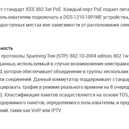
 стандарт IEEE 802.3at PoE. Каждый порт PoE подает пи
пользователям подключать к DGS-1210-10P/ME устройства,
одоступных местах вне зависимости от расположения эле
ьность
отоколы Spanning Tree (STP): 802.1D-2004 edition, 802.1
анных, используемый в случае возникновения неисправно
, которое обеспечивает объединение в группы нескольких 
ти соединений. Данный коммутатор поддерживает стандар
ицировать трафик в режиме реального времени на 8 очере
R). Классификация пакетов осуществляется на основе TOS, 
содержимого пакетов, определяемого пользователем, и пр
, таких как VoIP или IPTV.