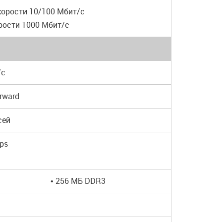
корости 10/100 Мбит/с
рости 1000 Мбит/с
/с
orward
сей
pps
• 256 МБ DDR3