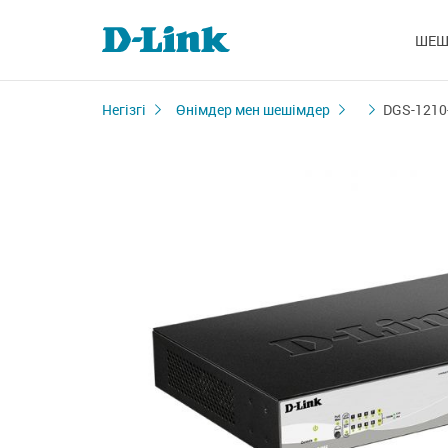
ШЕШ
Негізгі
Өнімдер мен шешімдер
DGS-1210