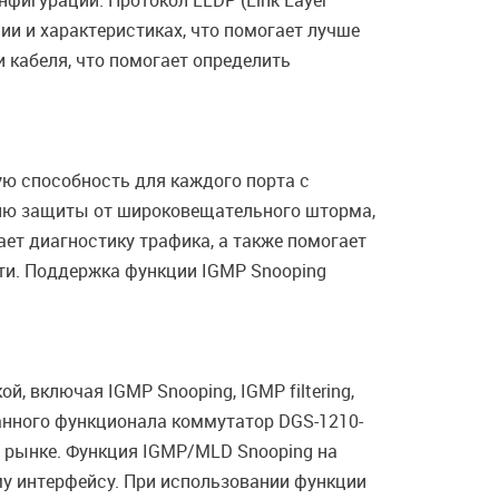
фигурации. Протокол LLDP (Link Layer
ии и характеристиках, что помогает лучше
 кабеля, что помогает определить
ю способность для каждого порта с
ию защиты от широковещательного шторма,
ет диагностику трафика, а также помогает
ти. Поддержка функции IGMP Snooping
 включая IGMP Snooping, IGMP filtering,
данного функционала коммутатор DGS-1210-
 рынке. Функция IGMP/MLD Snooping на
му интерфейсу. При использовании функции