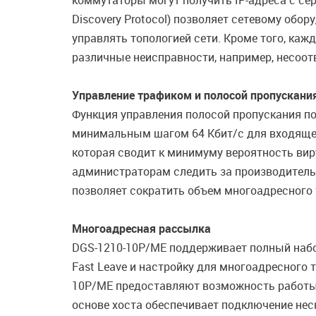
коммутаторы могут получить IP-адреса с се
Discovery Protocol) позволяет сетевому обо
управлять топологией сети. Кроме того, ка
различные неисправности, например, несоотв
Управление трафиком и полосой пропускани
Функция управления полосой пропускания п
минимальным шагом 64 Кбит/с для входяще
которая сводит к минимуму вероятность вир
администраторам следить за производитель
позволяет сократить объем многоадресного 
Многоадресная рассылка
DGS-1210-10P/ME поддерживает полный набор 
Fast Leave и настройку для многоадресного
10P/ME предоставляют возможность работы 
основе хоста обеспечивает подключение нес