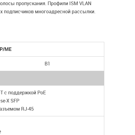
полосы пропускания. Профили ISM VLAN
ах подписчиков многоадресной рассылки.
0P/ME
B1
-T с поддержкой PoE
ase-X SFP
разъемом RJ-45
e