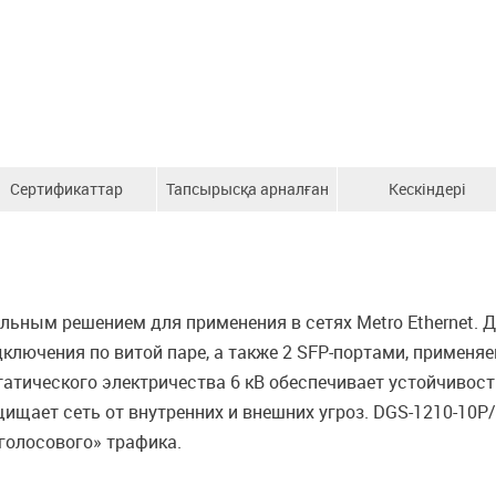
Сертификаттар
Тапсырысқа арналған
Кескіндері
ақпарат
льным решением для применения в сетях Metro Ethernet.
дключения по витой паре, а также 2 SFP-портами, примен
атического электричества 6 кВ обеспечивает устойчивост
ищает сеть от внутренних и внешних угроз. DGS-1210-10P
голосового» трафика.