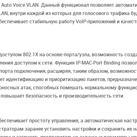
uto Voice VLAN. Данный функционал позволяет автоматич
LAN, внутри каждой из которых для голосового трафика б
беспечивает стабильную работу VoIP-приложений и качест
оступом 802.1X на основе порта/узла, возможность созда
ния доступом к сети. Функция IP-MAC-Port Binding позво
же порта подключения, расширяя, таким образом, возможно
вает идентификацию и приоритизацию пакетов, предназна
оносных атак, способных помешать нормальному функцио
 повышает безопасность и производительность сети.
еспечивает простоту управления, а автоматическая наст
траторам заранее установить настройки и сохранить их н