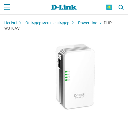
Негізгі
Өнімдер мен шешімдер
PowerLine
DHP-
W310AV