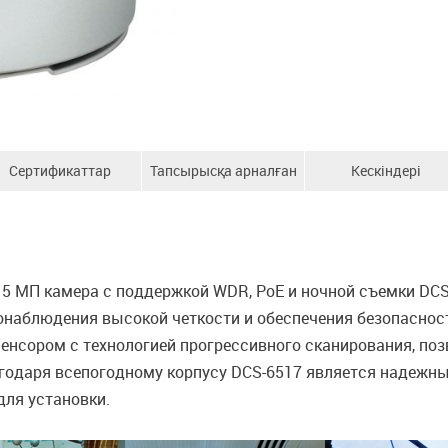
Сертификаттар
Тапсырысқа арналған
Кескіндері
ақпарат
 5 МП камера с поддержкой WDR, PoE и ночной съемки DC
наблюдения высокой четкости и обеспечения безопасност
нсором с технологией прогрессивного сканирования, по
агодаря всепогодному корпусу DCS-6517 является надежн
ля установки.