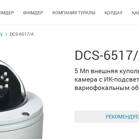
ІМДЕР
ӨНІМДЕР
КОМПАНИЯ ТУРАЛЫ
ҚОЛДАУ
ҚА
у
DCS-6517/A
DCS-6517
5 Мп внешняя купол
камера с
ИК-подсве
вариофокальным об
РЕКОМЕНДУ