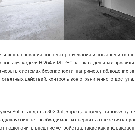
и использования полосы пропускания и повышения качес
используя кодеки H.264 и MJPEG и три отдельных профиля
амеры в системах безопасности, например, наблюдение 
ответных действий, контроль зон ограниченного доступа
лем РоЕ стандарта 802.3af, упрощающим установку путем
 подключения нет необходимости сверлить отверстия и пр
ют подключить внешние устройства, такие как инфракрас