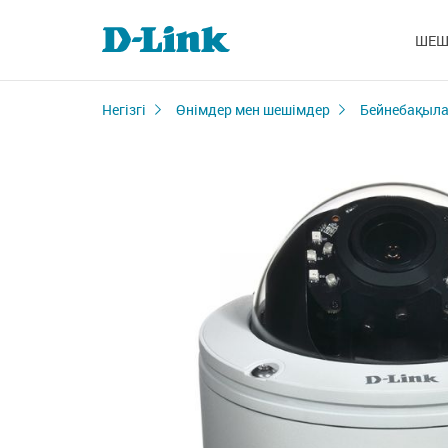
ШЕШ
Негізгі
Өнімдер мен шешімдер
Бейнебақыла