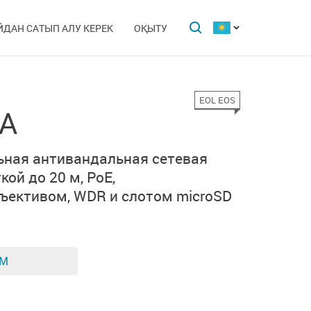
ЙДАН САТЫП АЛУ КЕРЕК
ОҚЫТУ
EOL EOS
/A
ьная антивандальная сетевая
ткой
до 20 м,
PoE,
ъективом, WDR
и слотом microSD
ЕМ