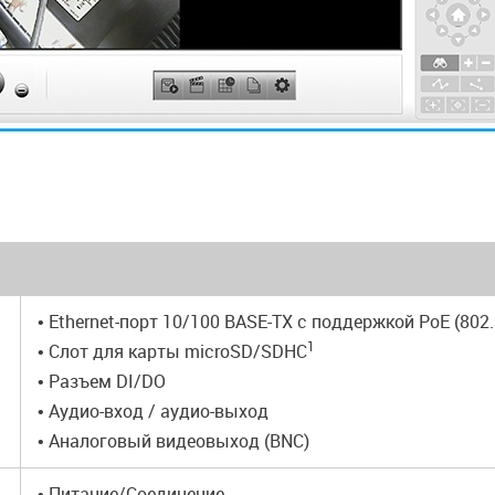
• Ethernet-порт 10/100 BASE-TX с поддержкой РоЕ (802.
1
• Слот для карты microSD/SDHC
• Разъем DI/DO
• Аудио-вход / аудио-выход
• Аналоговый видеовыход (BNC)
• Питание/Соединение