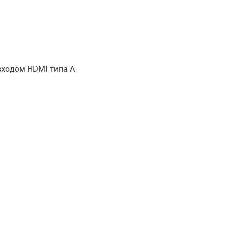
 входом HDMI типа A