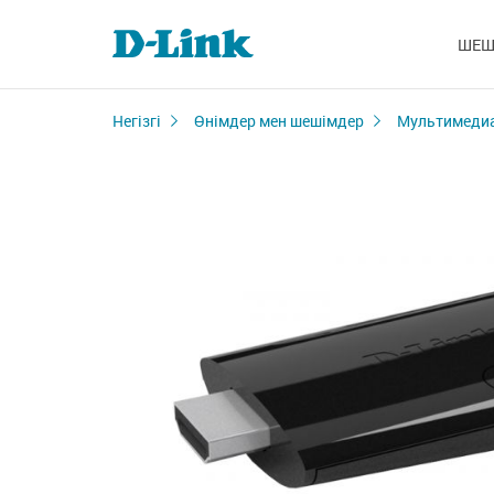
ШЕШ
Негізгі
Өнімдер мен шешімдер
Мультимедиа