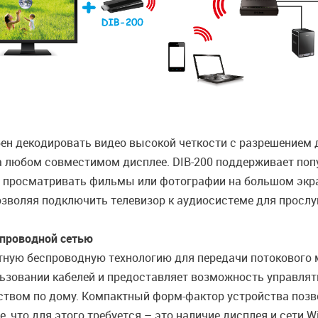
н декодировать видео высокой четкости с разрешением до
 любом совместимом дисплее. DIB-200 поддерживает поп
я просматривать фильмы или фотографии на большом экра
воляя подключить телевизор к аудиосистеме для прослу
спроводной сетью
тную беспроводную технологию для передачи потокового м
льзовании кабелей и предоставляет возможность управлят
ством по дому. Компактный форм-фактор устройства позв
 что для этого требуется – это наличие дисплея и сети Wi-