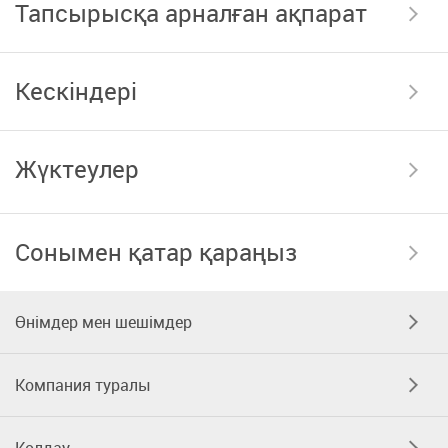
Тапсырысқа арналған ақпарат
Кескіндері
Жүктеулер
Сонымен қатар қараңыз
Өнімдер мен шешімдер
Компания туралы
Қолдау