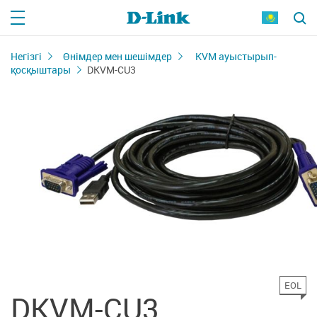
Негізгі
Өнімдер мен шешімдер
KVM ауыстырып-
қосқыштары
DKVM-CU3
EOL
DKVM-CU3