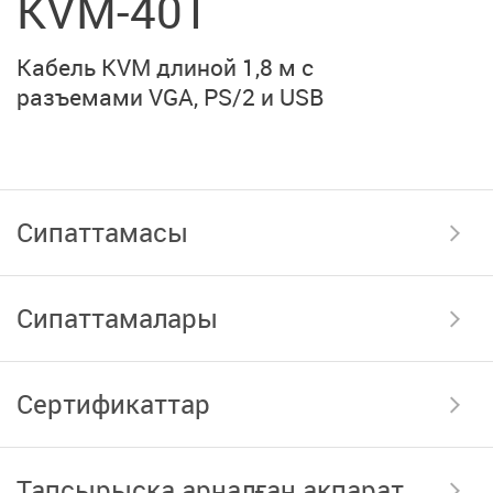
KVM-401
Кабель KVM длиной 1,8 м с
разъемами VGA,
PS/2 и USB
Сипаттамасы
Сипаттамалары
Сертификаттар
Тапсырысқа арналған ақпарат