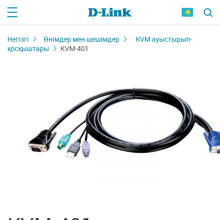
Негізгі
Өнімдер мен шешімдер
KVM ауыстырып-
қосқыштары
KVM-401