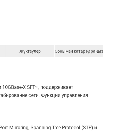
Жүктеулер
Сонымен қатар қараңыз
и 10GBase-X SFP+, поддерживает
абирование сети. Функции управления
Mirroring, Spanning Tree Protocol (STP) и