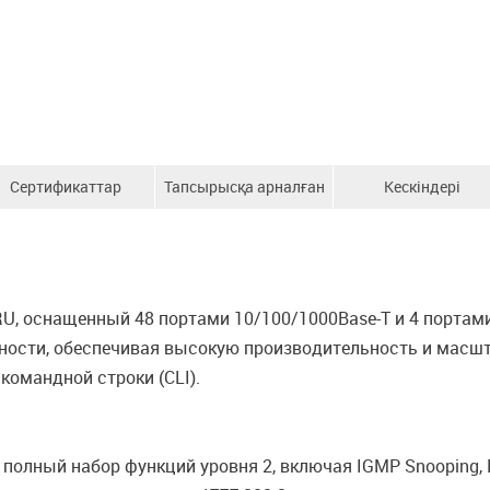
Сертификаттар
Тапсырысқа арналған
Кескіндері
ақпарат
U, оснащенный 48 портами 10/100/1000Base-T и 4 портам
ности, обеспечивая высокую производительность и масшт
командной строки (CLI).
ный набор функций уровня 2, включая IGMP Snooping, Port 