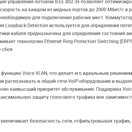
ункция управления потоком IEEE 802.3x позволяет оптимиз
корость на каждом из медных портов до 2000 Мбит/с в р
 необходимую для подключения рабочих мест. Коммутато
ия Loopback Detection используется для определения пете
тики кабеля предназначена для определения состояния ви
живает технологию Ethernet Ring Protection Switching (E
 сбоя.
функцию Voice VLAN, что делает его идеальным решением
 распознавать в общей сети VoIP-оборудование и выделят
начен наивысший приоритет обслуживания. Поддержка Voic
максимальную защиту голосового трафика вне зависимост
 увеличивает безопасность сети, отфильтровывая трафик