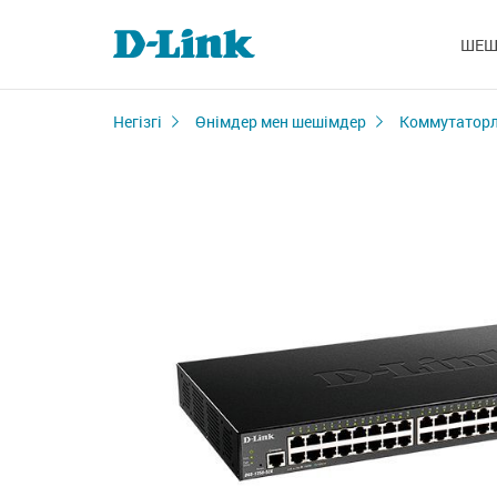
ШЕШ
Негізгі
Өнімдер мен шешімдер
Коммутатор