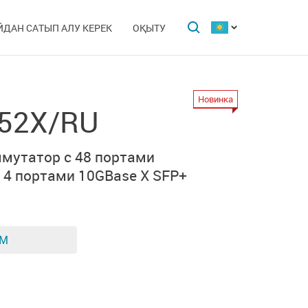
ЙДАН САТЫП АЛУ КЕРЕК
ОҚЫТУ
Новинка
-52X/RU
мутатор c 48 портами
и
4 портами 10GBase X SFP+
ЕМ