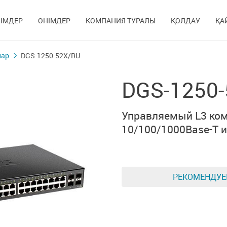
ІМДЕР
ӨНІМДЕР
КОМПАНИЯ ТУРАЛЫ
ҚОЛДАУ
ҚА
лар
DGS-1250-52X/RU
DGS-1250
Управляемый L3 ком
10/100/1000Base-T
РЕКОМЕНДУ