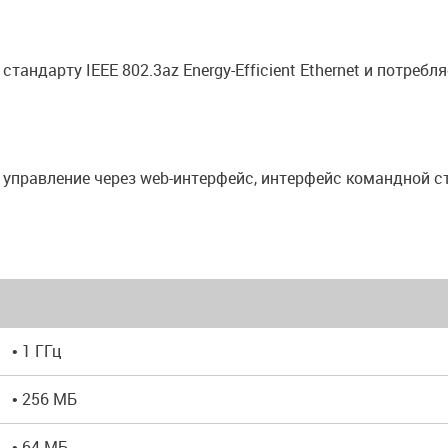
тандарту IEEE 802.3az Energy-Efficient Ethernet и потреб
правление через web-интерфейс, интерфейс командной стр
• 1 ГГц
• 256 MБ
• 64 МБ