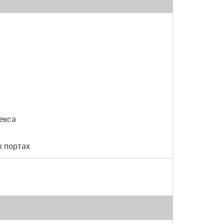
екса
х портах